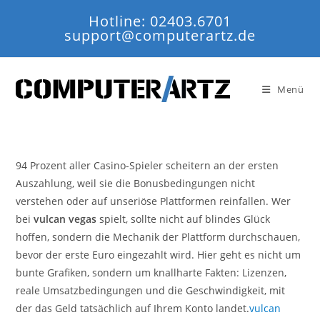
Zum
Hotline: 02403.6701
Inhalt
support@computerartz.de
springen
Menü
94 Prozent aller Casino-Spieler scheitern an der ersten
Auszahlung, weil sie die Bonusbedingungen nicht
verstehen oder auf unseriöse Plattformen reinfallen. Wer
bei
vulcan vegas
spielt, sollte nicht auf blindes Glück
hoffen, sondern die Mechanik der Plattform durchschauen,
bevor der erste Euro eingezahlt wird. Hier geht es nicht um
bunte Grafiken, sondern um knallharte Fakten: Lizenzen,
reale Umsatzbedingungen und die Geschwindigkeit, mit
der das Geld tatsächlich auf Ihrem Konto landet.
vulcan