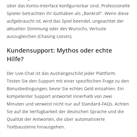
über das Konto-Interface konfigurierbar sind. Professionelle
Spieler betrachten ihr Guthaben als „Bankroll“. Wenn diese
aufgebraucht ist, wird das Spiel beendet, ungeachtet der
aktuellen Stimmung oder des Wunschs, Verluste
auszugleichen (Chasing Losses).
Kundensupport: Mythos oder echte
Hilfe?
Der Live-Chat ist das Aushängeschild jeder Plattform.
Testen Sie den Support mit einer spezifischen Frage zu den
Bonusbedingungen, bevor Sie echtes Geld einzahlen. Ein
kompetenter Support antwortet innerhalb von zwei
Minuten und verweist nicht nur auf Standard-FAQs. Achten
Sie auf die Verfügbarkeit der deutschen Sprache und die
Qualität der Antworten, die über automatisierte
Textbausteine hinausgehen.