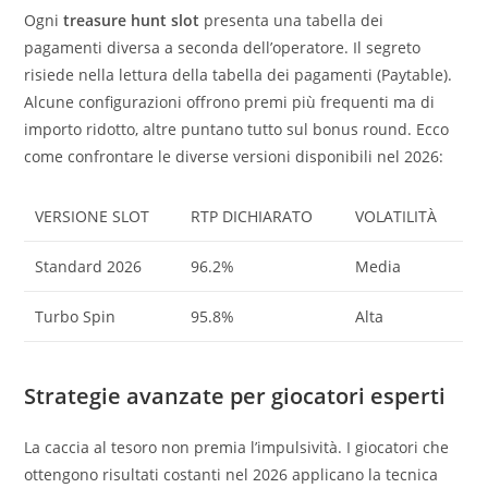
Ogni
treasure hunt slot
presenta una tabella dei
pagamenti diversa a seconda dell’operatore. Il segreto
risiede nella lettura della tabella dei pagamenti (Paytable).
Alcune configurazioni offrono premi più frequenti ma di
importo ridotto, altre puntano tutto sul bonus round. Ecco
come confrontare le diverse versioni disponibili nel 2026:
VERSIONE SLOT
RTP DICHIARATO
VOLATILITÀ
Standard 2026
96.2%
Media
Turbo Spin
95.8%
Alta
Strategie avanzate per giocatori esperti
La caccia al tesoro non premia l’impulsività. I giocatori che
ottengono risultati costanti nel 2026 applicano la tecnica