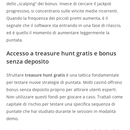
dello „scalping“ dei bonus. Invece di cercare il jackpot
progressivo, si concentrano sulle vincite medie ricorrenti.
Quando la frequenza dei piccoli premi aumenta, è il
segnale che il software sta entrando in una fase di rilascio,
ed è quello il momento di aumentare leggermente la
puntata.
Accesso a treasure hunt gratis e bonus
senza deposito
Sfruttare
treasure hunt gratis
è una tattica fondamentale
per testare nuove strategie di puntata. Molti casinò offrono
bonus senza deposito proprio per attirare utenti esperti.
Non utilizzare questi fondi per giocare a caso. Trattali come
capitale di rischio per testare una specifica sequenza di
puntate che hai studiato durante le sessioni in modalità
demo.