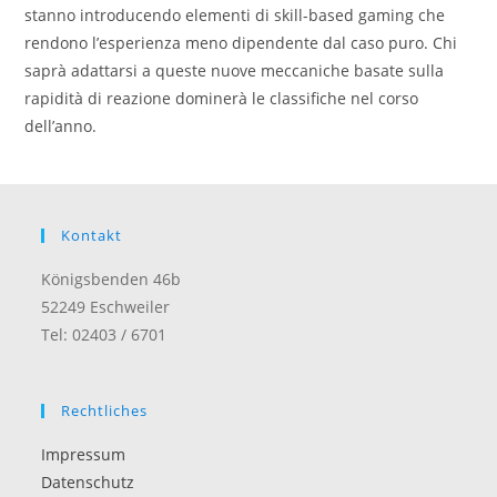
stanno introducendo elementi di skill-based gaming che
rendono l’esperienza meno dipendente dal caso puro. Chi
saprà adattarsi a queste nuove meccaniche basate sulla
rapidità di reazione dominerà le classifiche nel corso
dell’anno.
Kontakt
Königsbenden 46b
52249 Eschweiler
Tel: 02403 / 6701
Rechtliches
Impressum
Datenschutz