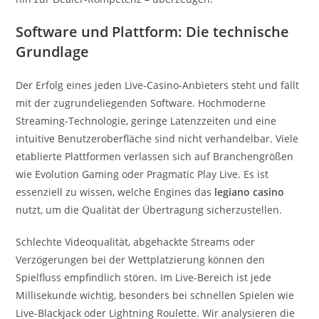
Software und Plattform: Die technische
Grundlage
Der Erfolg eines jeden Live-Casino-Anbieters steht und fällt
mit der zugrundeliegenden Software. Hochmoderne
Streaming-Technologie, geringe Latenzzeiten und eine
intuitive Benutzeroberfläche sind nicht verhandelbar. Viele
etablierte Plattformen verlassen sich auf Branchengrößen
wie Evolution Gaming oder Pragmatic Play Live. Es ist
essenziell zu wissen, welche Engines das
legiano casino
nutzt, um die Qualität der Übertragung sicherzustellen.
Schlechte Videoqualität, abgehackte Streams oder
Verzögerungen bei der Wettplatzierung können den
Spielfluss empfindlich stören. Im Live-Bereich ist jede
Millisekunde wichtig, besonders bei schnellen Spielen wie
Live-Blackjack oder Lightning Roulette. Wir analysieren die