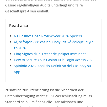
Casino regelmäßigen Audits unterliegt und faire
Geschäftspraktiken einhält.
Read also
N1 Casino: Onze Review voor 2026 Spelers
Αξιολόγηση 888 casino: Πραγματικά δεδομένα για
το 2026
Cinq Signes d’un Trésor de Jackpot Imminent
How to Secure Your Casino Hub Login Access 2026
Spininio 2026: Análisis Definitivo del Casino y su
App
Zusätzlich zur Lizenzierung ist die Sicherheit der
Datenübertragung wichtig. SSL-Verschlüsselung muss
Standard sein, um finanzielle Transaktionen und