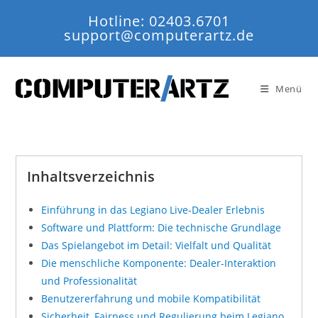
Zum
Hotline: 02403.6701
Inhalt
support@computerartz.de
springen
Menü
Inhaltsverzeichnis
Einführung in das Legiano Live-Dealer Erlebnis
Software und Plattform: Die technische Grundlage
Das Spielangebot im Detail: Vielfalt und Qualität
Die menschliche Komponente: Dealer-Interaktion
und Professionalität
Benutzererfahrung und mobile Kompatibilität
Sicherheit, Fairness und Regulierung beim Legiano