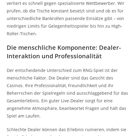
verliert es schnell gegen spezialisierte Wettbewerber. Wir
prüfen, ob die Tische konstant besetzt sind und ob es für
unterschiedliche Bankrollen passende Einsätze gibt – von
niedrigen Limits für Gelegenheitsspieler bis hin zu High-
Roller-Tischen.
Die menschliche Komponente: Dealer-
Interaktion und Professionalität
Der entscheidende Unterschied zum RNG-Spiel ist der
menschliche Faktor. Die Dealer sind das Gesicht des
Casinos. Ihre Professionalität, Freundlichkeit und ihr
Beherrschen der Spielregeln sind ausschlaggebend für das
Gesamterlebnis. Ein guter Live-Dealer sorgt für eine
angenehme Atmosphäre, beantwortet Fragen und hält das
Spiel am Laufen.
Schlechte Dealer können das Erlebnis ruinieren, indem sie