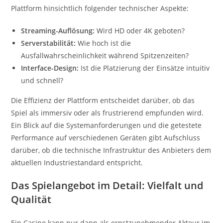
Plattform hinsichtlich folgender technischer Aspekte:
Streaming-Auflösung:
Wird HD oder 4K geboten?
Serverstabilität:
Wie hoch ist die
Ausfallwahrscheinlichkeit während Spitzenzeiten?
Interface-Design:
Ist die Platzierung der Einsätze intuitiv
und schnell?
Die Effizienz der Plattform entscheidet darüber, ob das
Spiel als immersiv oder als frustrierend empfunden wird.
Ein Blick auf die Systemanforderungen und die getestete
Performance auf verschiedenen Geräten gibt Aufschluss
darüber, ob die technische Infrastruktur des Anbieters dem
aktuellen Industriestandard entspricht.
Das Spielangebot im Detail: Vielfalt und
Qualität
Ein Casino kann nur dann als ernstzunehmender Akteur im