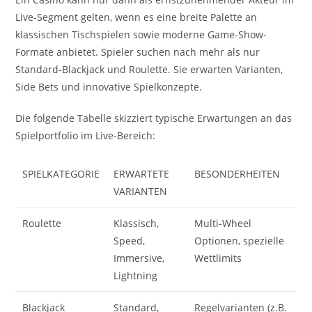
Live-Segment gelten, wenn es eine breite Palette an
klassischen Tischspielen sowie moderne Game-Show-
Formate anbietet. Spieler suchen nach mehr als nur
Standard-Blackjack und Roulette. Sie erwarten Varianten,
Side Bets und innovative Spielkonzepte.
Die folgende Tabelle skizziert typische Erwartungen an das
Spielportfolio im Live-Bereich:
SPIELKATEGORIE
ERWARTETE
BESONDERHEITEN
VARIANTEN
Roulette
Klassisch,
Multi-Wheel
Speed,
Optionen, spezielle
Immersive,
Wettlimits
Lightning
Blackjack
Standard,
Regelvarianten (z.B.