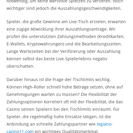
notwendig, um keine wertvolle Spielzeit zu verlieren. Noch
wichtiger sind jedoch die Auszahlungsgeschwindigkeiten.
Spieler, die große Gewinne am Live-Tisch erzielen, erwarten
eine zügige Abwicklung ihrer Auszahlungsanträge. Wir
prüfen die unterstützten Zahlungsmethoden (Kreditkarten,
E-Wallets, Kryptowährungen) und die Bearbeitungszeiten.
Lange Wartezeiten bei der Verifizierung oder Auszahlung
können selbst das beste Live-Spielerlebnis negativ
überschatten.
Darüber hinaus ist die Frage der Tischlimits wichtig.
Können High-Roller schnell hohe Beträge setzen, ohne auf
Genehmigungen warten zu müssen? Die Flexibilität der
Zahlungsoptionen korreliert oft mit der Flexibilität, die das
Casino seinen Spielern bei den Tischlimits einräumt. Für
Spieler, die regelmäßig hohe Einsätze tätigen, ist die
Anbindung an schnelle Zahlungspartner wie
legiano-
cazino11.com
ein wichtiges Qualitätsmerkmal.