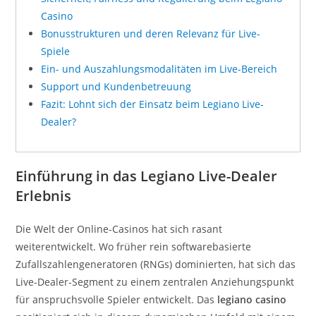
Casino
Bonusstrukturen und deren Relevanz für Live-
Spiele
Ein- und Auszahlungsmodalitäten im Live-Bereich
Support und Kundenbetreuung
Fazit: Lohnt sich der Einsatz beim Legiano Live-
Dealer?
Einführung in das Legiano Live-Dealer
Erlebnis
Die Welt der Online-Casinos hat sich rasant
weiterentwickelt. Wo früher rein softwarebasierte
Zufallszahlengeneratoren (RNGs) dominierten, hat sich das
Live-Dealer-Segment zu einem zentralen Anziehungspunkt
für anspruchsvolle Spieler entwickelt. Das
legiano casino