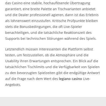
das Casino eine stabile, hochauflösende Übertragung
garantiert, eine breite Palette an Tischvarianten anbietet
und die Dealer professionell agieren, dann ist das Erlebnis
als lohnenswert einzustufen. Kritische Prüfpunkte bleiben
stets die Bonusbedingungen, die oft Live-Spieler
benachteiligen, und die tatsächliche Reaktionszeit des
Supports bei technischen Störungen während des Spiels.
Letztendlich müssen Interessenten die Plattform selbst
testen, um festzustellen, ob die Atmosphäre und die
Usability ihren Erwartungen entsprechen. Ein Blick auf die
tatsächlichen Tischlimits und die Verfügbarkeit von Spielen
zu den bevorzugten Spielzeiten gibt die endgültige Antwort
auf die Frage nach dem Wert des
legiano casino
Live-
Angebots.