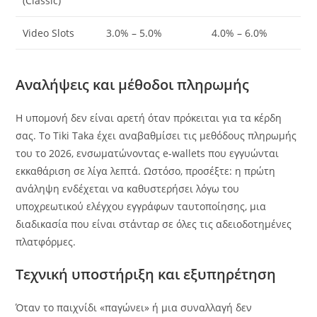
(Classic)
Video Slots
3.0% – 5.0%
4.0% – 6.0%
Αναλήψεις και μέθοδοι πληρωμής
Η υπομονή δεν είναι αρετή όταν πρόκειται για τα κέρδη
σας. Το Tiki Taka έχει αναβαθμίσει τις μεθόδους πληρωμής
του το 2026, ενσωματώνοντας e-wallets που εγγυώνται
εκκαθάριση σε λίγα λεπτά. Ωστόσο, προσέξτε: η πρώτη
ανάληψη ενδέχεται να καθυστερήσει λόγω του
υποχρεωτικού ελέγχου εγγράφων ταυτοποίησης, μια
διαδικασία που είναι στάνταρ σε όλες τις αδειοδοτημένες
πλατφόρμες.
Τεχνική υποστήριξη και εξυπηρέτηση
Όταν το παιχνίδι «παγώνει» ή μια συναλλαγή δεν