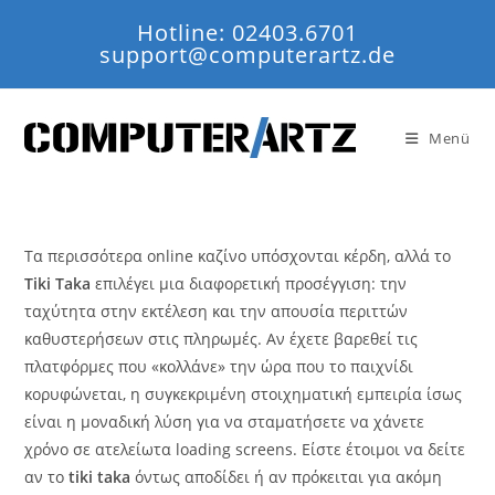
Zum
Hotline: 02403.6701
Inhalt
support@computerartz.de
springen
Menü
Τα περισσότερα online καζίνο υπόσχονται κέρδη, αλλά το
Tiki Taka
επιλέγει μια διαφορετική προσέγγιση: την
ταχύτητα στην εκτέλεση και την απουσία περιττών
καθυστερήσεων στις πληρωμές. Αν έχετε βαρεθεί τις
πλατφόρμες που «κολλάνε» την ώρα που το παιχνίδι
κορυφώνεται, η συγκεκριμένη στοιχηματική εμπειρία ίσως
είναι η μοναδική λύση για να σταματήσετε να χάνετε
χρόνο σε ατελείωτα loading screens. Είστε έτοιμοι να δείτε
αν το
tiki taka
όντως αποδίδει ή αν πρόκειται για ακόμη