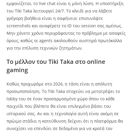
εμφανίζεται, το live chat είναι η μόνη λύση. Η υποστήριξη
του Tiki Taka λειτουργεί 24/7. Το κλειδί για να λάβετε
γρήγορη βοήθεια είναι η σαφήνεια: επισυνάψτε
screenshots και αναφέρετε το ID του session σας αμέσως.
Μην χάνετε χρόνο περιγράφοντας το πρόβλημα με ασαφείς
όρους, καθώς οι agents ακολουθούν αυστηρά πρωτόκολλα
για την επίλυση τεχνικών ζητημάτων.
Το μέλλον του Tiki Taka στο online
gaming
Καθώς προχωράμε στο 2026, η τάση είναι η απόλυτη
προσωποποίηση. Το Tiki Taka στοχεύει να μετατρέψει το
lobby του σε έναν προσαρμοσμένο χώρο όπου το κάθε
παιχνίδι που βλέπετε θα είναι επιλεγμένο βάσει του
ιστορικού σας. Αν και η τεχνολογία αυτή είναι ακόμη σε
πρώιμο στάδιο, η κατεύθυνση δείχνει ότι η πλατφόρμα θα
συνεχίσει να επενδύει σε δεδομένα για να κρατά τον