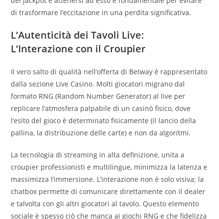
del jackpot e attenersi ad esso è fondamentale per evitare
di trasformare l’eccitazione in una perdita significativa.
L’Autenticità dei Tavoli Live:
L’Interazione con il Croupier
Il vero salto di qualità nell’offerta di Betway è rappresentato
dalla sezione Live Casino. Molti giocatori migrano dal
formato RNG (Random Number Generator) al live per
replicare l’atmosfera palpabile di un casinò fisico, dove
l’esito del gioco è determinato fisicamente (il lancio della
pallina, la distribuzione delle carte) e non da algoritmi.
La tecnologia di streaming in alta definizione, unita a
croupier professionisti e multilingue, minimizza la latenza e
massimizza l’immersione. L’interazione non è solo visiva; la
chatbox permette di comunicare direttamente con il dealer
e talvolta con gli altri giocatori al tavolo. Questo elemento
sociale è spesso ciò che manca ai giochi RNG e che fidelizza