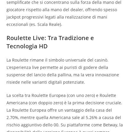
semplificate che si concentrano sulla forza della mano del
giocatore rispetto alla mano del dealer, offrendo spesso
jackpot progressivi legati alla realizzazione di mani
eccezionali (es. Scala Reale).
Roulette Live: Tra Tradizione e
Tecnologia HD
La Roulette rimane il simbolo universale del casinò.
L’esperienza live permette ai puristi di godere della
suspense del lancio della pallina, ma la vera innovazione
risiede nelle varianti digitali potenziate.
La scelta tra Roulette Europea (con uno zero) e Roulette
Americana (con doppio zero) è la prima decisione cruciale.
La Roulette Europea offre un vantaggio della casa del
2.70%, mentre quella Americana sale al 5.26% a causa del
rischio aggiuntivo dello 00. Su piattaforme come Betway, la