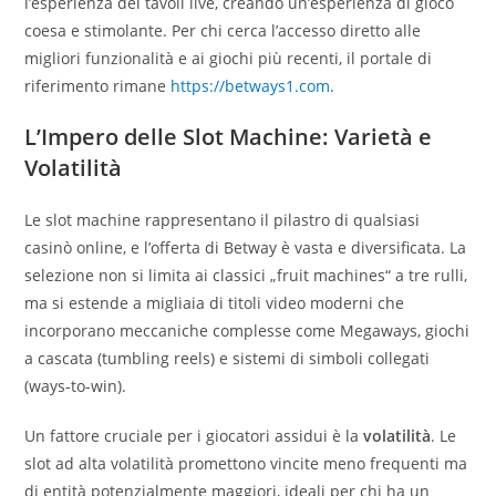
l’esperienza dei tavoli live, creando un’esperienza di gioco
coesa e stimolante. Per chi cerca l’accesso diretto alle
migliori funzionalità e ai giochi più recenti, il portale di
riferimento rimane
https://betways1.com
.
L’Impero delle Slot Machine: Varietà e
Volatilità
Le slot machine rappresentano il pilastro di qualsiasi
casinò online, e l’offerta di Betway è vasta e diversificata. La
selezione non si limita ai classici „fruit machines“ a tre rulli,
ma si estende a migliaia di titoli video moderni che
incorporano meccaniche complesse come Megaways, giochi
a cascata (tumbling reels) e sistemi di simboli collegati
(ways-to-win).
Un fattore cruciale per i giocatori assidui è la
volatilità
. Le
slot ad alta volatilità promettono vincite meno frequenti ma
di entità potenzialmente maggiori, ideali per chi ha un