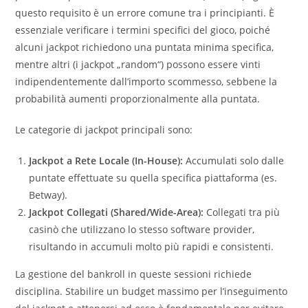
questo requisito è un errore comune tra i principianti. È
essenziale verificare i termini specifici del gioco, poiché
alcuni jackpot richiedono una puntata minima specifica,
mentre altri (i jackpot „random“) possono essere vinti
indipendentemente dall’importo scommesso, sebbene la
probabilità aumenti proporzionalmente alla puntata.
Le categorie di jackpot principali sono:
Jackpot a Rete Locale (In-House):
Accumulati solo dalle
puntate effettuate su quella specifica piattaforma (es.
Betway).
Jackpot Collegati (Shared/Wide-Area):
Collegati tra più
casinò che utilizzano lo stesso software provider,
risultando in accumuli molto più rapidi e consistenti.
La gestione del bankroll in queste sessioni richiede
disciplina. Stabilire un budget massimo per l’inseguimento