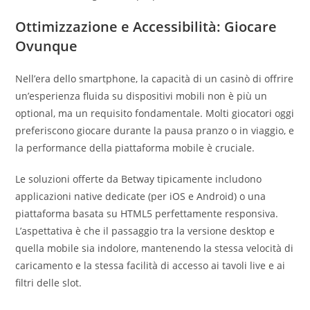
Ottimizzazione e Accessibilità: Giocare
Ovunque
Nell’era dello smartphone, la capacità di un casinò di offrire
un’esperienza fluida su dispositivi mobili non è più un
optional, ma un requisito fondamentale. Molti giocatori oggi
preferiscono giocare durante la pausa pranzo o in viaggio, e
la performance della piattaforma mobile è cruciale.
Le soluzioni offerte da Betway tipicamente includono
applicazioni native dedicate (per iOS e Android) o una
piattaforma basata su HTML5 perfettamente responsiva.
L’aspettativa è che il passaggio tra la versione desktop e
quella mobile sia indolore, mantenendo la stessa velocità di
caricamento e la stessa facilità di accesso ai tavoli live e ai
filtri delle slot.