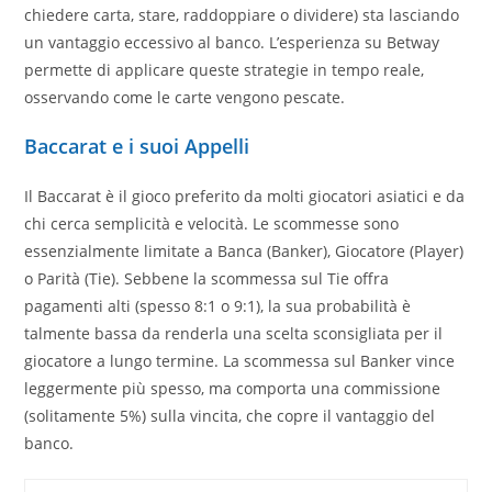
chiedere carta, stare, raddoppiare o dividere) sta lasciando
un vantaggio eccessivo al banco. L’esperienza su Betway
permette di applicare queste strategie in tempo reale,
osservando come le carte vengono pescate.
Baccarat e i suoi Appelli
Il Baccarat è il gioco preferito da molti giocatori asiatici e da
chi cerca semplicità e velocità. Le scommesse sono
essenzialmente limitate a Banca (Banker), Giocatore (Player)
o Parità (Tie). Sebbene la scommessa sul Tie offra
pagamenti alti (spesso 8:1 o 9:1), la sua probabilità è
talmente bassa da renderla una scelta sconsigliata per il
giocatore a lungo termine. La scommessa sul Banker vince
leggermente più spesso, ma comporta una commissione
(solitamente 5%) sulla vincita, che copre il vantaggio del
banco.