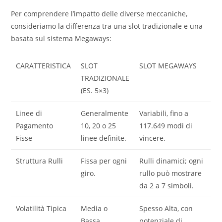
Per comprendere l’impatto delle diverse meccaniche,
consideriamo la differenza tra una slot tradizionale e una
basata sul sistema Megaways:
CARATTERISTICA
SLOT
SLOT MEGAWAYS
TRADIZIONALE
(ES. 5×3)
Linee di
Generalmente
Variabili, fino a
Pagamento
10, 20 o 25
117.649 modi di
Fisse
linee definite.
vincere.
Struttura Rulli
Fissa per ogni
Rulli dinamici; ogni
giro.
rullo può mostrare
da 2 a 7 simboli.
Volatilità Tipica
Media o
Spesso Alta, con
Bassa.
potenziale di