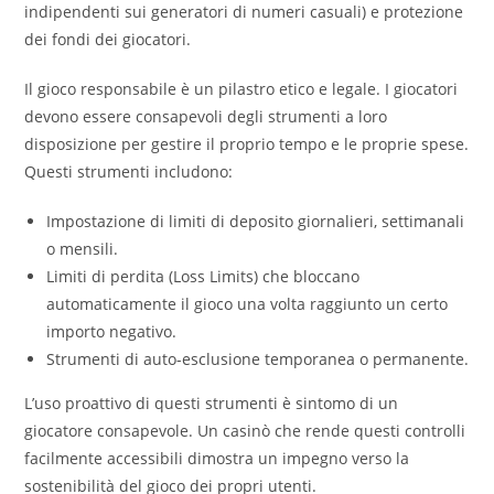
indipendenti sui generatori di numeri casuali) e protezione
dei fondi dei giocatori.
Il gioco responsabile è un pilastro etico e legale. I giocatori
devono essere consapevoli degli strumenti a loro
disposizione per gestire il proprio tempo e le proprie spese.
Questi strumenti includono:
Impostazione di limiti di deposito giornalieri, settimanali
o mensili.
Limiti di perdita (Loss Limits) che bloccano
automaticamente il gioco una volta raggiunto un certo
importo negativo.
Strumenti di auto-esclusione temporanea o permanente.
L’uso proattivo di questi strumenti è sintomo di un
giocatore consapevole. Un casinò che rende questi controlli
facilmente accessibili dimostra un impegno verso la
sostenibilità del gioco dei propri utenti.