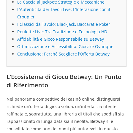
La Caccia al Jackpot: Strategie e Meccaniche
L’Autenticità dei Tavoli Live: L’Interazione con il
Croupier
I Classici da Tavolo: Blackjack, Baccarat e Poker
Roulette Live: Tra Tradizione e Tecnologia HD
Affidabilità e Gioco Responsabile su Betway
Ottimizzazione e Accessibilità: Giocare Ovunque
Conclusione: Perché Scegliere l’Offerta Betway
L’Ecosistema di Gioco Betway: Un Punto
di Riferimento
Nel panorama competitivo dei casinò online, distinguersi
richiede un’offerta di gioco solida, un’interfaccia utente
raffinata e, soprattutto, una libreria di titoli che soddisfi sia
l’appassionato di lunga data sia il neofita.
Betway
si è
consolidato come uno dei nomi più autorevoli in questo