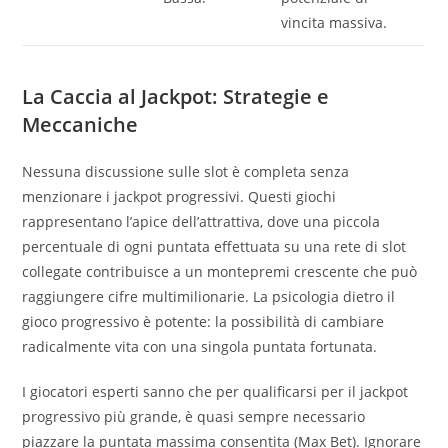
vincita massiva.
La Caccia al Jackpot: Strategie e
Meccaniche
Nessuna discussione sulle slot è completa senza
menzionare i jackpot progressivi. Questi giochi
rappresentano l’apice dell’attrattiva, dove una piccola
percentuale di ogni puntata effettuata su una rete di slot
collegate contribuisce a un montepremi crescente che può
raggiungere cifre multimilionarie. La psicologia dietro il
gioco progressivo è potente: la possibilità di cambiare
radicalmente vita con una singola puntata fortunata.
I giocatori esperti sanno che per qualificarsi per il jackpot
progressivo più grande, è quasi sempre necessario
piazzare la puntata massima consentita (Max Bet). Ignorare