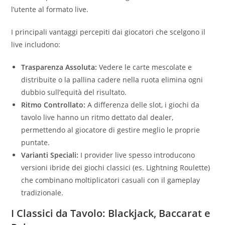
l’utente al formato live.
I principali vantaggi percepiti dai giocatori che scelgono il
live includono:
Trasparenza Assoluta:
Vedere le carte mescolate e
distribuite o la pallina cadere nella ruota elimina ogni
dubbio sull’equità del risultato.
Ritmo Controllato:
A differenza delle slot, i giochi da
tavolo live hanno un ritmo dettato dal dealer,
permettendo al giocatore di gestire meglio le proprie
puntate.
Varianti Speciali:
I provider live spesso introducono
versioni ibride dei giochi classici (es. Lightning Roulette)
che combinano moltiplicatori casuali con il gameplay
tradizionale.
I Classici da Tavolo: Blackjack, Baccarat e