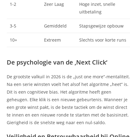
1-2
Zeer Laag
Hoge inzet, snelle
uitbetaling
3-5
Gemiddeld
Stapsgewijze opbouw
10+
Extreem
Slechts voor korte runs
De psychologie van de ‚Next Click‘
De grootste valkuil in 2026 is de „just one more“-mentaliteit.
Na een serie winsten voelt het alsof het algoritme „heet“ is.
Dit is een cognitieve bias. Het algoritme heeft geen
geheugen. Elke klik is een nieuwe gebeurtenis. Wanneer je
een grote winst pakt, is de beste tactiek om de winst direct
te innen en een nieuwe ronde te starten met de basisinzet.
Gierigheid is de snelste weg naar een nul-saldo.
Veiligheid en Betrouwbaarheid bij Online