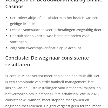
Casinos
Controleer altijd of het platform in het bezit is van een
geldige licentie.
Lees de voorwaarden voor uitbetalingen zorgvuldig door.
Gebruik alleen vertrouwde betaalmethoden voor
stortingen.
Zorg voor tweestapsverificatie op je account.
Conclusie: De weg naar consistente
resultaten
Succes in Mines vereist meer dan alleen een muisklik. Het
is een combinatie van strikt bankroll management, het
kiezen van de juiste instellingen voor het aantal mijnen, en
het vermogen om je emoties uit te schakelen. Wie in 2026
consistent wil winnen, moet stoppen met gokken en
beginnen met rekenen. De grid vergeeft geen fouten, maar