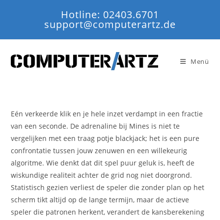
Zum
Hotline: 02403.6701
Inhalt
support@computerartz.de
springen
Menü
Eén verkeerde klik en je hele inzet verdampt in een fractie
van een seconde. De adrenaline bij Mines is niet te
vergelijken met een traag potje blackjack; het is een pure
confrontatie tussen jouw zenuwen en een willekeurig
algoritme. Wie denkt dat dit spel puur geluk is, heeft de
wiskundige realiteit achter de grid nog niet doorgrond.
Statistisch gezien verliest de speler die zonder plan op het
scherm tikt altijd op de lange termijn, maar de actieve
speler die patronen herkent, verandert de kansberekening