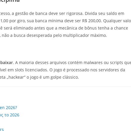
sso, a gestão de banca deve ser rigorosa. Divida seu saldo em
1,00 por giro, sua banca mínima deve ser R$ 200,00. Qualquer valo
ocê será eliminado antes que a mecânica de bônus tenha a chance
al, não a busca desesperada pelo multiplicador máximo.
 baixar
. A maioria desses arquivos contém malwares ou scripts qu
el em slots licenciados. O jogo é processado nos servidores da
a „hackear“ o jogo é um golpe clássico.
 en 2026?
υς το 2026
rs