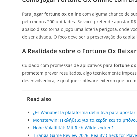
Para
jogar fortune ox online
com alguma chance de suce
pelo menos 200 unidades. Se você pretende apostar R$ 
abaixo disso torna o jogo uma loteria perigosa, onde v
de ser ativada. O foco deve ser a preservação do capit
A Realidade sobre o Fortune Ox Baixar
Cuidado com promessas de aplicativos para
fortune ox
prometem prever resultados, algo tecnicamente impossív
desenvolvedora, e qualquer software externo que promet
Read also
¿Es Wanabet la plataforma definitiva para apostar
Monsterwin: Η αλήθεια για τα κέρδη και τα μπόνο
Hohe Volatilität: Mit Rich Wilde zocken?
Tiranga Game Review 2026: Reality Check for Playe