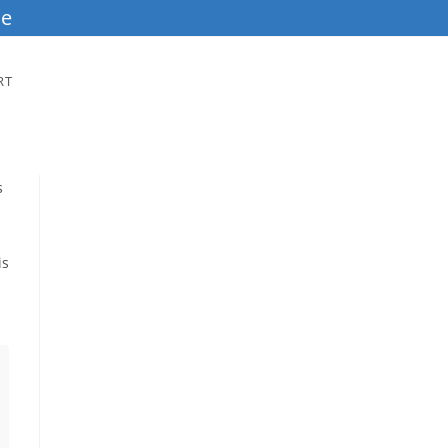
de
RT
s
is