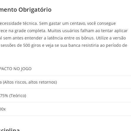
mento Obrigatório
cessidade técnica. Sem gastar um centavo, você consegue
ece na grade completa. Muitos usuários falham ao tentar aplicar
 sem antes entender a latência entre os bônus. Utilize a versão
essões de 500 giros e veja se sua banca resistiria ao período de
PACTO NO JOGO
a (Altos riscos, altos retornos)
.75% (Teórico)
00x
ciplina