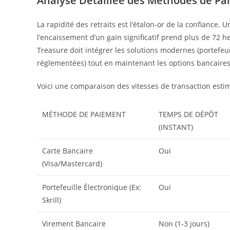
Analyse Détaillée des Méthodes de Pai
La rapidité des retraits est l’étalon-or de la confiance
l’encaissement d’un gain significatif prend plus de 72 h
Treasure doit intégrer les solutions modernes (portefeu
réglementées) tout en maintenant les options bancaires 
Voici une comparaison des vitesses de transaction esti
MÉTHODE DE PAIEMENT
TEMPS DE DÉPÔT
(INSTANT)
Carte Bancaire
Oui
(Visa/Mastercard)
Portefeuille Électronique (Ex:
Oui
Skrill)
Virement Bancaire
Non (1-3 jours)