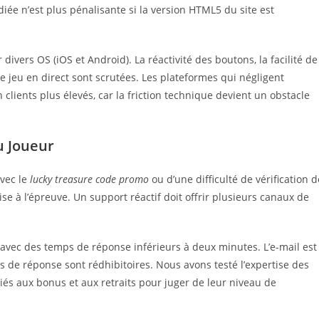
iée n’est plus pénalisante si la version HTML5 du site est
ivers OS (iOS et Android). La réactivité des boutons, la facilité de
de jeu en direct sont scrutées. Les plateformes qui négligent
n clients plus élevés, car la friction technique devient un obstacle
u Joueur
avec le
lucky treasure code promo
ou d’une difficulté de vérification d
se à l’épreuve. Un support réactif doit offrir plusieurs canaux de
7 avec des temps de réponse inférieurs à deux minutes. L’e-mail est
s de réponse sont rédhibitoires. Nous avons testé l’expertise des
és aux bonus et aux retraits pour juger de leur niveau de