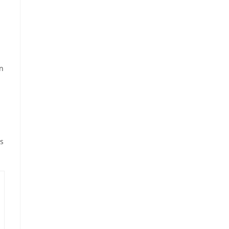
on
es