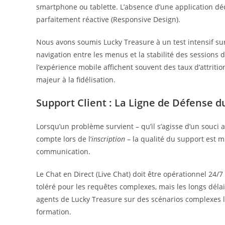
smartphone ou tablette. L’absence d’une application déd
parfaitement réactive (Responsive Design).
Nous avons soumis Lucky Treasure à un test intensif sur d
navigation entre les menus et la stabilité des sessions 
l’expérience mobile affichent souvent des taux d’attritio
majeur à la fidélisation.
Support Client : La Ligne de Défense d
Lorsqu’un problème survient – qu’il s’agisse d’un souci 
compte lors de l‘
inscription
– la qualité du support est mi
communication.
Le Chat en Direct (Live Chat) doit être opérationnel 24/
toléré pour les requêtes complexes, mais les longs délai
agents de Lucky Treasure sur des scénarios complexes li
formation.