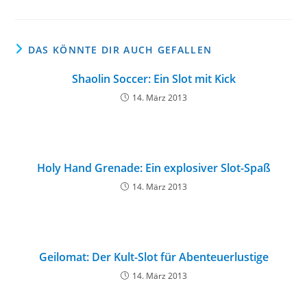
DAS KÖNNTE DIR AUCH GEFALLEN
Shaolin Soccer: Ein Slot mit Kick
14. März 2013
Holy Hand Grenade: Ein explosiver Slot-Spaß
14. März 2013
Geilomat: Der Kult-Slot für Abenteuerlustige
14. März 2013