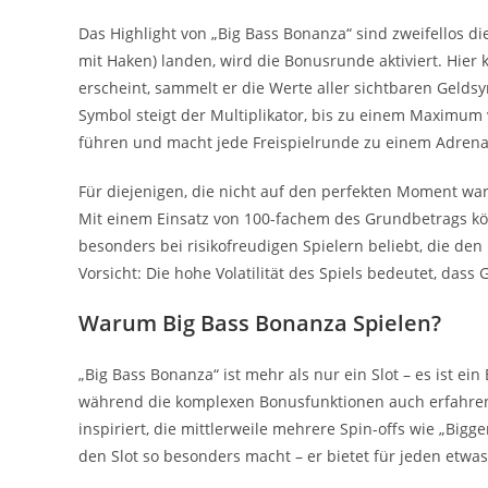
Das Highlight von „Big Bass Bonanza“ sind zweifellos di
mit Haken) landen, wird die Bonusrunde aktiviert. Hier
erscheint, sammelt er die Werte aller sichtbaren Gelds
Symbol steigt der Multiplikator, bis zu einem Maximu
führen und macht jede Freispielrunde zu einem Adrena
Für diejenigen, die nicht auf den perfekten Moment war
Mit einem Einsatz von 100-fachem des Grundbetrags könne
besonders bei risikofreudigen Spielern beliebt, die de
Vorsicht: Die hohe Volatilität des Spiels bedeutet, das
Warum Big Bass Bonanza Spielen?
„Big Bass Bonanza“ ist mehr als nur ein Slot – es ist ei
während die komplexen Bonusfunktionen auch erfahrene
inspiriert, die mittlerweile mehrere Spin-offs wie „Bigge
den Slot so besonders macht – er bietet für jeden etwas