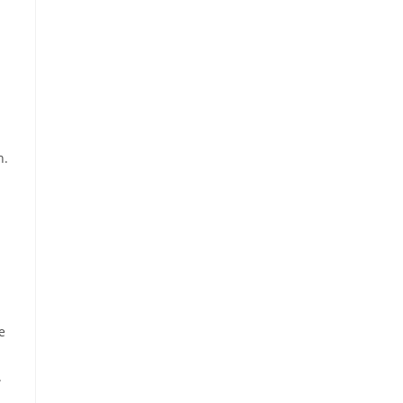
n.
e
.