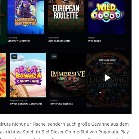
elrute nicht nur Fische, sondern auch große Gewinne aus dem
 richtige Spiel für Sie! Dieser Online-Slot von Pragmatic Play