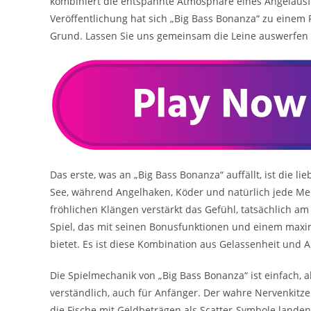
kombiniert die entspannte Atmosphäre eines Angelausfl
Veröffentlichung hat sich „Big Bass Bonanza“ zu einem 
Grund. Lassen Sie uns gemeinsam die Leine auswerfen u
Das erste, was an „Big Bass Bonanza“ auffällt, ist die l
See, während Angelhaken, Köder und natürlich jede Men
fröhlichen Klängen verstärkt das Gefühl, tatsächlich am
Spiel, das mit seinen Bonusfunktionen und einem maxi
bietet. Es ist diese Kombination aus Gelassenheit und Au
Die Spielmechanik von „Big Bass Bonanza“ ist einfach, ab
verständlich, auch für Anfänger. Der wahre Nervenkitze
die Fische mit Geldbeträgen als Scatter-Symbole landen