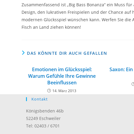
Zusammenfassend ist „Big Bass Bonanza“ ein Muss für
Design, den lukrativen Freispielen und der Chance auf 
modernen Glücksspiel wünschen kann. Werfen Sie die A
Fisch an Land ziehen können!
DAS KÖNNTE DIR AUCH GEFALLEN
Emotionen im Glücksspiel:
Saxon: Ein
Warum Gefühle Ihre Gewinne
Beeinflussen
14. März 2013
Kontakt
Königsbenden 46b
52249 Eschweiler
Tel: 02403 / 6701