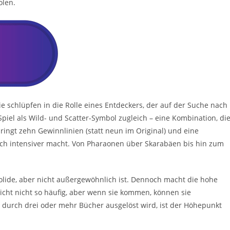
olen.
Sie schlüpfen in die Rolle eines Entdeckers, der auf der Suche nach
piel als Wild- und Scatter-Symbol zugleich – eine Kombination, di
bringt zehn Gewinnlinien (statt neun im Original) und eine
 noch intensiver macht. Von Pharaonen über Skarabäen bis hin zum
solide, aber nicht außergewöhnlich ist. Dennoch macht die hohe
eicht nicht so häufig, aber wenn sie kommen, können sie
e durch drei oder mehr Bücher ausgelöst wird, ist der Höhepunkt