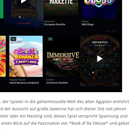
 der Spieler in die geheimnisvolle Welt des alten Ägypten entführt
 der Aussicht auf große Gewinne hat sich dieser Slot seit Jahren
 Spieler oder ein Neuling sind, dieses Spiel verspricht Spannung und
 einen Blick auf die Faszination von *Book of Ra Deluxe* und gebe