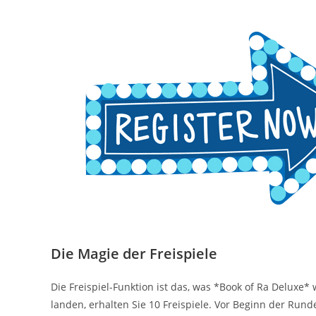
Die Magie der Freispiele
Die Freispiel-Funktion ist das, was *Book of Ra Deluxe*
landen, erhalten Sie 10 Freispiele. Vor Beginn der Run