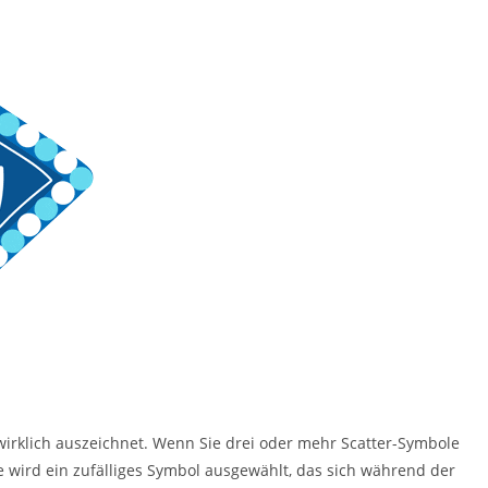
 wirklich auszeichnet. Wenn Sie drei oder mehr Scatter-Symbole
de wird ein zufälliges Symbol ausgewählt, das sich während der