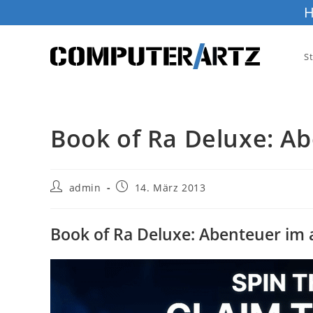
Zum
H
Inhalt
springen
S
Book of Ra Deluxe: A
Beitrags-
Beitrag
admin
14. März 2013
Autor:
veröffentlicht:
Book of Ra Deluxe: Abenteuer im 