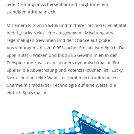
jede Drehung unvorhersehbar und sorgt für einen
ständigen Adrenalinkick.
Mit einem RTP von 96,4 % und mittlerer bis hoher Volatilität
bietet „Lucky Neko“ eine ausgewogene Mischung aus
regelmäßigen Gewinnen und der Chance auf große
Auszahlungen – bis zu 6.953-facher Einsatz ist möglich. Das
Spiel nutzt 6 Walzen und bis zu 85 Gewinnlinien in der
Freispielrunde, was es besonders dynamisch macht. Für
Spieler, die Abwechslung und Potenzial suchen, ist „Lucky
Neko“ eine perfekte Wahl – es kombiniert traditionellen
Charme mit moderner Technologie auf eine Weise, die
einfach Spaß macht.