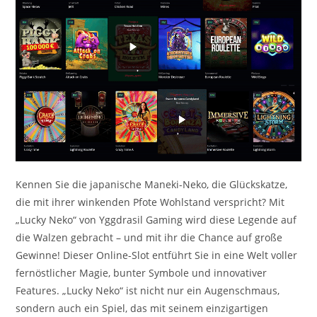
Kennen Sie die japanische Maneki-Neko, die Glückskatze,
die mit ihrer winkenden Pfote Wohlstand verspricht? Mit
„Lucky Neko“ von Yggdrasil Gaming wird diese Legende auf
die Walzen gebracht – und mit ihr die Chance auf große
Gewinne! Dieser Online-Slot entführt Sie in eine Welt voller
fernöstlicher Magie, bunter Symbole und innovativer
Features. „Lucky Neko“ ist nicht nur ein Augenschmaus,
sondern auch ein Spiel, das mit seinem einzigartigen