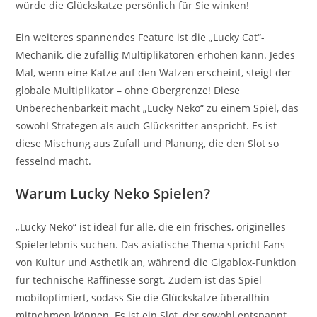
würde die Glückskatze persönlich für Sie winken!
Ein weiteres spannendes Feature ist die „Lucky Cat“-
Mechanik, die zufällig Multiplikatoren erhöhen kann. Jedes
Mal, wenn eine Katze auf den Walzen erscheint, steigt der
globale Multiplikator – ohne Obergrenze! Diese
Unberechenbarkeit macht „Lucky Neko“ zu einem Spiel, das
sowohl Strategen als auch Glücksritter anspricht. Es ist
diese Mischung aus Zufall und Planung, die den Slot so
fesselnd macht.
Warum Lucky Neko Spielen?
„Lucky Neko“ ist ideal für alle, die ein frisches, originelles
Spielerlebnis suchen. Das asiatische Thema spricht Fans
von Kultur und Ästhetik an, während die Gigablox-Funktion
für technische Raffinesse sorgt. Zudem ist das Spiel
mobiloptimiert, sodass Sie die Glückskatze überallhin
mitnehmen können. Es ist ein Slot, der sowohl entspannt