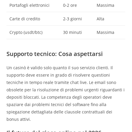
Portafogli elettronici
0-2 ore
Massima
Carte di credito
2-3 giorni
Alta
Crypto (usdt/btc)
30 minuti
Massima
Supporto tecnico: Cosa aspettarsi
Un casinò è valido solo quanto il suo servizio clienti. Il
supporto deve essere in grado di risolvere questioni
tecniche in tempo reale tramite chat live. Le email sono
obsolete per la risoluzione di problemi urgenti riguardanti i
depositi bloccati. La competenza degli operatori deve
spaziare dai problemi tecnici del software fino alla
spiegazione dettagliata delle clausole contrattuali dei
bonus attivi.