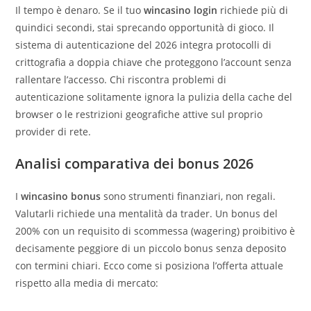
Il tempo è denaro. Se il tuo
wincasino login
richiede più di
quindici secondi, stai sprecando opportunità di gioco. Il
sistema di autenticazione del 2026 integra protocolli di
crittografia a doppia chiave che proteggono l’account senza
rallentare l’accesso. Chi riscontra problemi di
autenticazione solitamente ignora la pulizia della cache del
browser o le restrizioni geografiche attive sul proprio
provider di rete.
Analisi comparativa dei bonus 2026
I
wincasino bonus
sono strumenti finanziari, non regali.
Valutarli richiede una mentalità da trader. Un bonus del
200% con un requisito di scommessa (wagering) proibitivo è
decisamente peggiore di un piccolo bonus senza deposito
con termini chiari. Ecco come si posiziona l’offerta attuale
rispetto alla media di mercato: