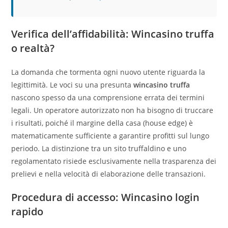
Verifica dell’affidabilità: Wincasino truffa
o realtà?
La domanda che tormenta ogni nuovo utente riguarda la
legittimità. Le voci su una presunta
wincasino truffa
nascono spesso da una comprensione errata dei termini
legali. Un operatore autorizzato non ha bisogno di truccare
i risultati, poiché il margine della casa (house edge) è
matematicamente sufficiente a garantire profitti sul lungo
periodo. La distinzione tra un sito truffaldino e uno
regolamentato risiede esclusivamente nella trasparenza dei
prelievi e nella velocità di elaborazione delle transazioni.
Procedura di accesso: Wincasino login
rapido