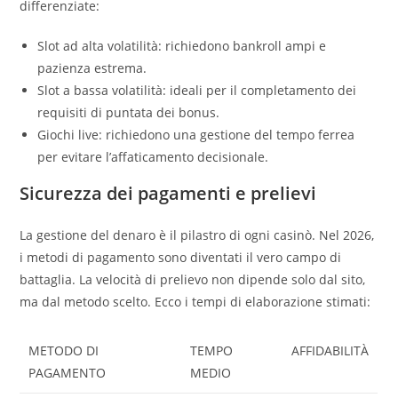
differenziate:
Slot ad alta volatilità: richiedono bankroll ampi e
pazienza estrema.
Slot a bassa volatilità: ideali per il completamento dei
requisiti di puntata dei bonus.
Giochi live: richiedono una gestione del tempo ferrea
per evitare l’affaticamento decisionale.
Sicurezza dei pagamenti e prelievi
La gestione del denaro è il pilastro di ogni casinò. Nel 2026,
i metodi di pagamento sono diventati il vero campo di
battaglia. La velocità di prelievo non dipende solo dal sito,
ma dal metodo scelto. Ecco i tempi di elaborazione stimati:
METODO DI
TEMPO
AFFIDABILITÀ
PAGAMENTO
MEDIO