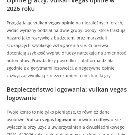
Opinie graczy: vulkan vegas opinie w
2026 roku
Przeglądając
vulkan vegas opinie
na niezależnych forach,
widać wyraźny podział na dwie grupy: osoby, które traktują
hazard jako rozrywkę z budżetem, oraz marzycieli
szukających szybkiego wzbogacenia się. Ci pierwsi
doceniają szybkość wypłat, drudzy narzekają na zmienność
automatów. Prawda leży pośrodku – platforma działa
zgodnie z algorytmami losowości, a negatywne opinie
zazwyczaj wynikają z niezrozumienia mechaniki gry.
Bezpieczeństwo logowania: vulkan vegas
logowanie
Twoje konto to nie tylko pieniądze, to również dane
osobowe.
Vulkan vegas logowanie
powinno odbywać się
wyłącznie przy użyciu uwierzytelniania dwuskładnikowego
(2FA). W 2026 roku ataki phishingowe na konta graczy stały