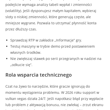
podejście wymaga analizy tabeli wypłat i zmienności
(volatility). Jeśli dysponujesz małym kapitałem, wybieraj
sloty o niskiej zmienności, które generują częste, ale
mniejsze wygrane. Pozwala to utrzymać płynność konta
przez dłuższy czas.
Sprawdzaj RTP w zakładce „Informacje” gry.
Testuj maszyny w trybie demo przed postawieniem
własnych środków.
Nie zwiększaj stawek po serii przegranych w nadziei na
„odkucie się”.
Rola wsparcia technicznego
Czat na żywo to narzędzie, które gracze ignorują do
momentu wystąpienia problemu. W 2026 roku support w
vulkan vegas działa 24/7. Jeśli napotkasz błąd przy wypłacie
lub problem z aktywacją bonusu, nie zwlekaj – zrzut ekranu