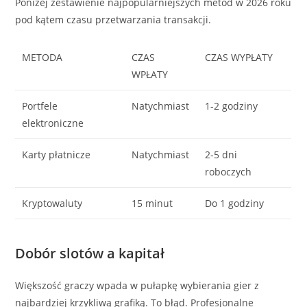
Poniżej zestawienie najpopularniejszych metod w 2026 roku
pod kątem czasu przetwarzania transakcji.
METODA
CZAS
CZAS WYPŁATY
WPŁATY
Portfele
Natychmiast
1-2 godziny
elektroniczne
Karty płatnicze
Natychmiast
2-5 dni
roboczych
Kryptowaluty
15 minut
Do 1 godziny
Dobór slotów a kapitał
Większość graczy wpada w pułapkę wybierania gier z
najbardziej krzykliwą grafiką. To błąd. Profesjonalne