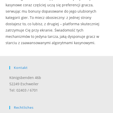
kasynowe coraz częściej uczą się preferencji gracza,
serwując mu bonusy dopasowane do jego ulubionych
kategorii gier. To miecz obosieczny: z jednej strony
dostajesz to, co lubisz, z drugiej – platforma skuteczniej
zatrzymuje Cię przy ekranie. Świadomość tych
mechanizmów to jedyna tarcza, jaką dysponuje gracz w
starciu z zaawansowanymi algorytmami kasynowymi.
Kontakt
Königsbenden 46b
52249 Eschweiler
Tel: 02403 / 6701
Rechtliches