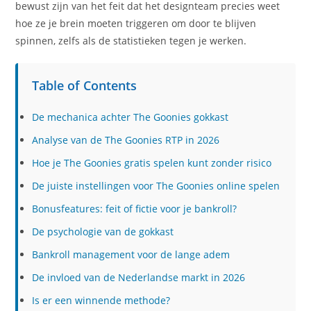
bewust zijn van het feit dat het designteam precies weet
hoe ze je brein moeten triggeren om door te blijven
spinnen, zelfs als de statistieken tegen je werken.
Table of Contents
De mechanica achter The Goonies gokkast
Analyse van de The Goonies RTP in 2026
Hoe je The Goonies gratis spelen kunt zonder risico
De juiste instellingen voor The Goonies online spelen
Bonusfeatures: feit of fictie voor je bankroll?
De psychologie van de gokkast
Bankroll management voor de lange adem
De invloed van de Nederlandse markt in 2026
Is er een winnende methode?