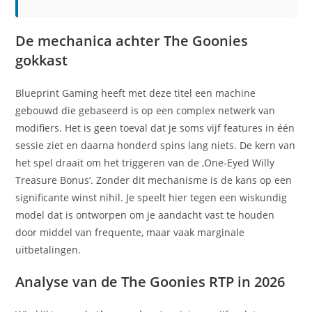
De mechanica achter The Goonies
gokkast
Blueprint Gaming heeft met deze titel een machine
gebouwd die gebaseerd is op een complex netwerk van
modifiers. Het is geen toeval dat je soms vijf features in één
sessie ziet en daarna honderd spins lang niets. De kern van
het spel draait om het triggeren van de ‚One-Eyed Willy
Treasure Bonus‘. Zonder dit mechanisme is de kans op een
significante winst nihil. Je speelt hier tegen een wiskundig
model dat is ontworpen om je aandacht vast te houden
door middel van frequente, maar vaak marginale
uitbetalingen.
Analyse van de The Goonies RTP in 2026