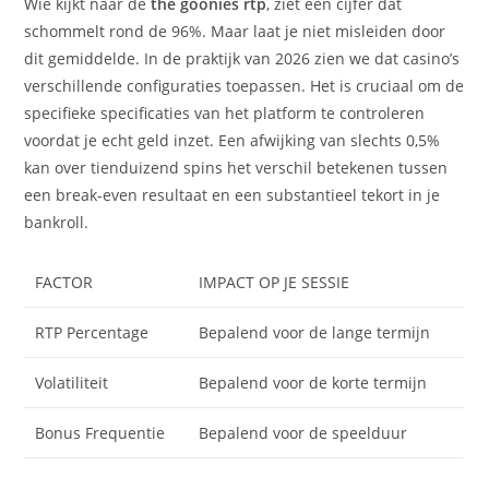
Wie kijkt naar de
the goonies rtp
, ziet een cijfer dat
schommelt rond de 96%. Maar laat je niet misleiden door
dit gemiddelde. In de praktijk van 2026 zien we dat casino’s
verschillende configuraties toepassen. Het is cruciaal om de
specifieke specificaties van het platform te controleren
voordat je echt geld inzet. Een afwijking van slechts 0,5%
kan over tienduizend spins het verschil betekenen tussen
een break-even resultaat en een substantieel tekort in je
bankroll.
FACTOR
IMPACT OP JE SESSIE
RTP Percentage
Bepalend voor de lange termijn
Volatiliteit
Bepalend voor de korte termijn
Bonus Frequentie
Bepalend voor de speelduur