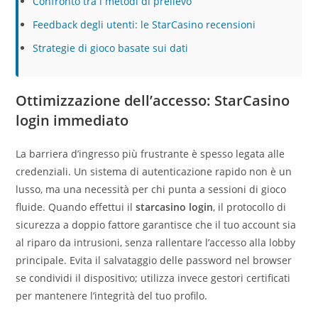
Confronto tra i metodi di prelievo
Feedback degli utenti: le StarCasino recensioni
Strategie di gioco basate sui dati
Ottimizzazione dell’accesso: StarCasino
login immediato
La barriera d’ingresso più frustrante è spesso legata alle
credenziali. Un sistema di autenticazione rapido non è un
lusso, ma una necessità per chi punta a sessioni di gioco
fluide. Quando effettui il
starcasino login
, il protocollo di
sicurezza a doppio fattore garantisce che il tuo account sia
al riparo da intrusioni, senza rallentare l’accesso alla lobby
principale. Evita il salvataggio delle password nel browser
se condividi il dispositivo; utilizza invece gestori certificati
per mantenere l’integrità del tuo profilo.