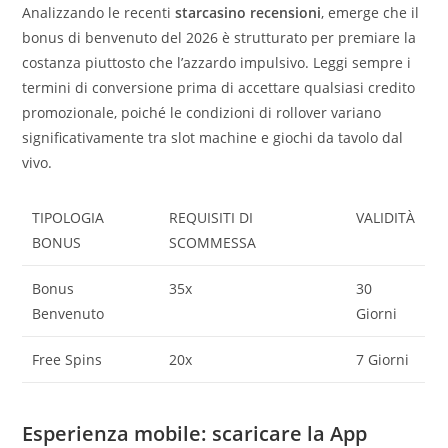
Analizzando le recenti
starcasino recensioni
, emerge che il
bonus di benvenuto del 2026 è strutturato per premiare la
costanza piuttosto che l’azzardo impulsivo. Leggi sempre i
termini di conversione prima di accettare qualsiasi credito
promozionale, poiché le condizioni di rollover variano
significativamente tra slot machine e giochi da tavolo dal
vivo.
TIPOLOGIA
REQUISITI DI
VALIDITÀ
BONUS
SCOMMESSA
Bonus
35x
30
Benvenuto
Giorni
Free Spins
20x
7 Giorni
Esperienza mobile: scaricare la App