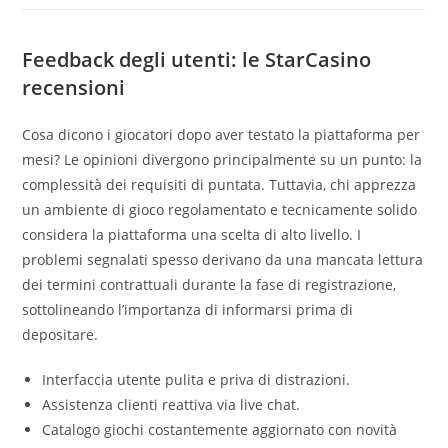
Feedback degli utenti: le StarCasino
recensioni
Cosa dicono i giocatori dopo aver testato la piattaforma per
mesi? Le opinioni divergono principalmente su un punto: la
complessità dei requisiti di puntata. Tuttavia, chi apprezza
un ambiente di gioco regolamentato e tecnicamente solido
considera la piattaforma una scelta di alto livello. I
problemi segnalati spesso derivano da una mancata lettura
dei termini contrattuali durante la fase di registrazione,
sottolineando l’importanza di informarsi prima di
depositare.
Interfaccia utente pulita e priva di distrazioni.
Assistenza clienti reattiva via live chat.
Catalogo giochi costantemente aggiornato con novità