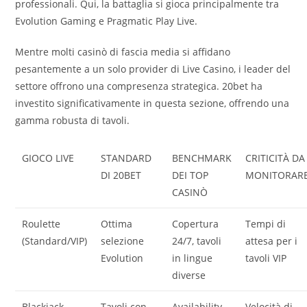
professionali. Qui, la battaglia si gioca principalmente tra
Evolution Gaming e Pragmatic Play Live.
Mentre molti casinò di fascia media si affidano
pesantemente a un solo provider di Live Casino, i leader del
settore offrono una compresenza strategica. 20bet ha
investito significativamente in questa sezione, offrendo una
gamma robusta di tavoli.
GIOCO LIVE
STANDARD
BENCHMARK
CRITICITÀ DA
DI 20BET
DEI TOP
MONITORAR
CASINÒ
Roulette
Ottima
Copertura
Tempi di
(Standard/VIP)
selezione
24/7, tavoli
attesa per i
Evolution
in lingue
tavoli VIP
diverse
Blackjack
Tavoli con
Availability
Velocità di