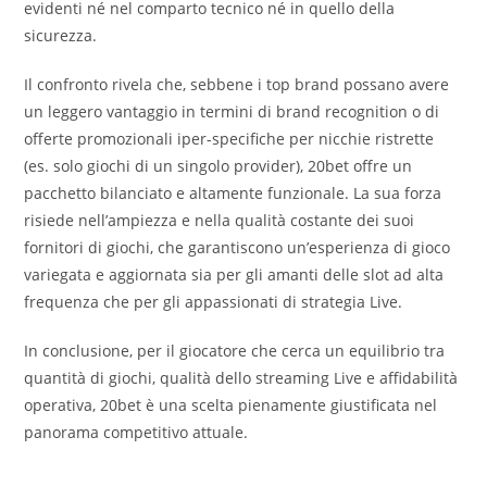
evidenti né nel comparto tecnico né in quello della
sicurezza.
Il confronto rivela che, sebbene i top brand possano avere
un leggero vantaggio in termini di brand recognition o di
offerte promozionali iper-specifiche per nicchie ristrette
(es. solo giochi di un singolo provider), 20bet offre un
pacchetto bilanciato e altamente funzionale. La sua forza
risiede nell’ampiezza e nella qualità costante dei suoi
fornitori di giochi, che garantiscono un’esperienza di gioco
variegata e aggiornata sia per gli amanti delle slot ad alta
frequenza che per gli appassionati di strategia Live.
In conclusione, per il giocatore che cerca un equilibrio tra
quantità di giochi, qualità dello streaming Live e affidabilità
operativa, 20bet è una scelta pienamente giustificata nel
panorama competitivo attuale.