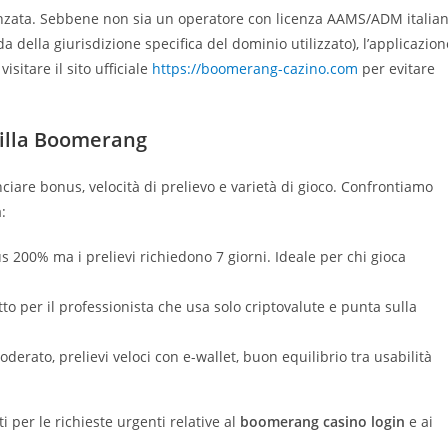
avanzata. Sebbene non sia un operatore con licenza AAMS/ADM italia
della giurisdizione specifica del dominio utilizzato), l’applicazion
isitare il sito ufficiale
https://boomerang-cazino.com
per evitare
rilla Boomerang
nciare bonus, velocità di prelievo e varietà di gioco. Confrontiamo
:
 200% ma i prelievi richiedono 7 giorni. Ideale per chi gioca
to per il professionista che usa solo criptovalute e punta sulla
erato, prelievi veloci con e-wallet, buon equilibrio tra usabilità
ti per le richieste urgenti relative al
boomerang casino login
e ai