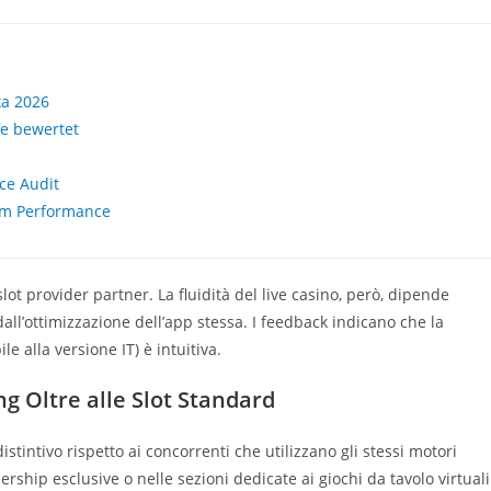
xa 2026
fe bewertet
ce Audit
orm Performance
ot provider partner. La fluidità del live casino, però, dipende
all’ottimizzazione dell’app stessa. I feedback indicano che la
le alla versione IT) è intuitiva.
ng Oltre alle Slot Standard
stintivo rispetto ai concorrenti che utilizzano gli stessi motori
rship esclusive o nelle sezioni dedicate ai giochi da tavolo virtuali