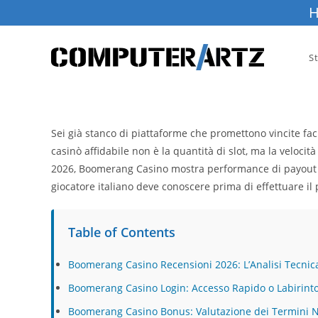
Zum
H
Inhalt
springen
S
Sei già stanco di piattaforme che promettono vincite faci
casinò affidabile non è la quantità di slot, ma la velocità
2026, Boomerang Casino mostra performance di payout
giocatore italiano deve conoscere prima di effettuare il
Table of Contents
Boomerang Casino Recensioni 2026: L’Analisi Tecnic
Boomerang Casino Login: Accesso Rapido o Labirint
Boomerang Casino Bonus: Valutazione dei Termini N