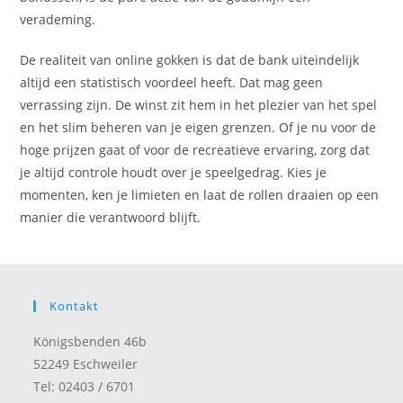
verademing.
De realiteit van online gokken is dat de bank uiteindelijk
altijd een statistisch voordeel heeft. Dat mag geen
verrassing zijn. De winst zit hem in het plezier van het spel
en het slim beheren van je eigen grenzen. Of je nu voor de
hoge prijzen gaat of voor de recreatieve ervaring, zorg dat
je altijd controle houdt over je speelgedrag. Kies je
momenten, ken je limieten en laat de rollen draaien op een
manier die verantwoord blijft.
Kontakt
Königsbenden 46b
52249 Eschweiler
Tel: 02403 / 6701