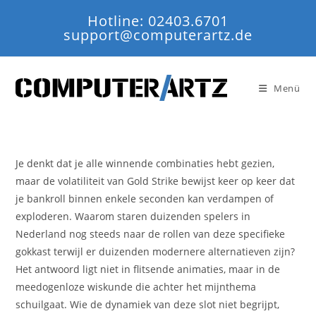
Zum
Hotline: 02403.6701
Inhalt
support@computerartz.de
springen
Menü
Je denkt dat je alle winnende combinaties hebt gezien,
maar de volatiliteit van Gold Strike bewijst keer op keer dat
je bankroll binnen enkele seconden kan verdampen of
exploderen. Waarom staren duizenden spelers in
Nederland nog steeds naar de rollen van deze specifieke
gokkast terwijl er duizenden modernere alternatieven zijn?
Het antwoord ligt niet in flitsende animaties, maar in de
meedogenloze wiskunde die achter het mijnthema
schuilgaat. Wie de dynamiek van deze slot niet begrijpt,