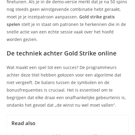
finetunen. Als je in de demo-versie merkt dat je na 50 spins
nog steeds geen winstgevende combinatie hebt geraakt,
moet je je inzetpatroon aanpassen.
Gold strike gratis
spelen
stelt je in staat om patronen te herkennen die in de
snelle actie van een echte sessie vaak over het hoofd
worden gezien.
De techniek achter Gold Strike online
Wat maakt een spel tot een succes? De programmeurs
achter deze titel hebben gekozen voor een algoritme dat
niet vergeeft. De balans tussen de symbolen en de
bonusfrequenties is cruciaal. Het is essentieel om te
begrijpen dat elke draai een onafhankelijke gebeurtenis is,
ondanks het gevoel dat „de winst nu wel moet vallen“.
Read also