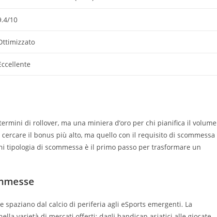
9.4/10
Ottimizzato
Eccellente
ermini di rollover, ma una miniera d’oro per chi pianifica il volume
l cercare il bonus più alto, ma quello con il requisito di scommessa
ogni tipologia di scommessa è il primo passo per trasformare un
ommesse
 spaziano dal calcio di periferia agli eSports emergenti. La
lla varietà di mercati offerti: dagli handicap asiatici alle giocate