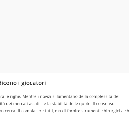
dicono i giocatori
a le righe. Mentre i novizi si lamentano della complessità del
tà dei mercati asiatici e la stabilità delle quote. Il consenso
 cerca di compiacere tutti, ma di fornire strumenti chirurgici a ch