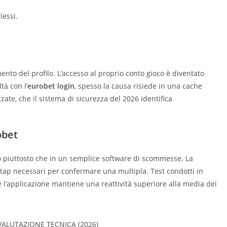
lessi.
mento del profilo. L’accesso al proprio conto gioco è diventato
tà con l‘
eurobet login
, spesso la causa risiede in una cache
zate, che il sistema di sicurezza del 2026 identifica
obet
o piuttosto che in un semplice software di scommesse. La
 tap necessari per confermare una multipla. Test condotti in
 l’applicazione mantiene una reattività superiore alla media dei
VALUTAZIONE TECNICA (2026)