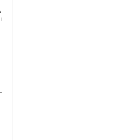
a
l
o-
a