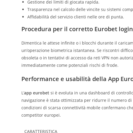
Gestione dei limiti di giocata rapida.
Trasparenza nel calcolo delle vincite su sistemi comp
Affidabilità del servizio clienti nelle ore di punta.
Procedura per il corretto Eurobet login
Dimentica le attese infinite o i blocchi durante il carica
un’operazione biometrica istantanea. Se riscontri difficol
obsoleta o in tentativi di accesso da reti VPN non autoriz
immediatamente come potenziali rischi di frode.
Performance e usabilità della App Eur
L‘
app eurobet
si è evoluta in una dashboard di controll
navigazione è stata ottimizzata per ridurre il numero di
condizioni di scarsa connettività mobile confermano che
competitor europei.
CARATTERISTICA