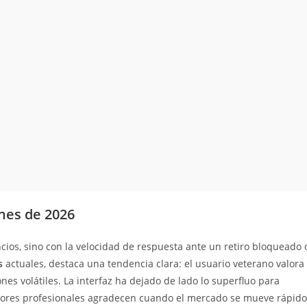
ones de 2026
ios, sino con la velocidad de respuesta ante un retiro bloqueado 
s
actuales, destaca una tendencia clara: el usuario veterano valora
es volátiles. La interfaz ha dejado de lado lo superfluo para
adores profesionales agradecen cuando el mercado se mueve rápido