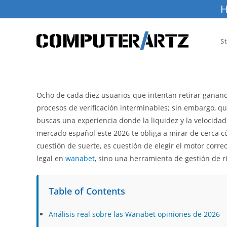
Zum
H
Inhalt
springen
S
Ocho de cada diez usuarios que intentan retirar ganan
procesos de verificación interminables; sin embargo, 
buscas una experiencia donde la liquidez y la velocidad
mercado español este 2026 te obliga a mirar de cerca cóm
cuestión de suerte, es cuestión de elegir el motor corre
legal en
wanabet
, sino una herramienta de gestión de ri
Table of Contents
Análisis real sobre las Wanabet opiniones de 2026