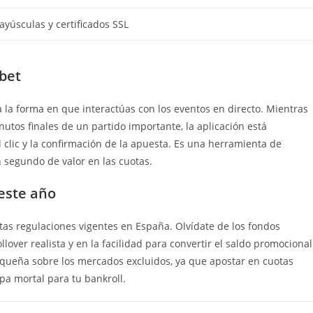
ayúsculas y certificados SSL
bet
 la forma en que interactúas con los eventos en directo. Mientras
utos finales de un partido importante, la aplicación está
 clic y la confirmación de la apuesta. Es una herramienta de
 segundo de valor en las cuotas.
este año
tas regulaciones vigentes en España. Olvídate de los fondos
llover realista y en la facilidad para convertir el saldo promocional
pequeña sobre los mercados excluidos, ya que apostar en cuotas
pa mortal para tu bankroll.