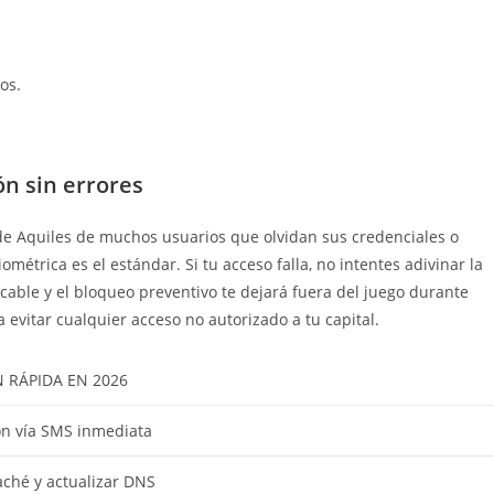
os.
.
ón sin errores
 de Aquiles de muchos usuarios que olvidan sus credenciales o
métrica es el estándar. Si tu acceso falla, no intentes adivinar la
cable y el bloqueo preventivo te dejará fuera del juego durante
 evitar cualquier acceso no autorizado a tu capital.
 RÁPIDA EN 2026
ión vía SMS inmediata
aché y actualizar DNS