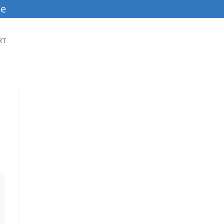
de
RT