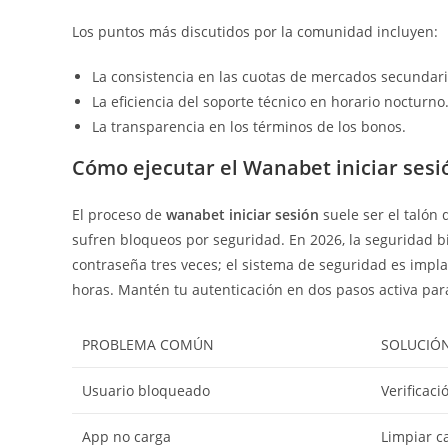
Los puntos más discutidos por la comunidad incluyen:
La consistencia en las cuotas de mercados secundari
La eficiencia del soporte técnico en horario nocturno
La transparencia en los términos de los bonos.
Cómo ejecutar el Wanabet iniciar sesi
El proceso de
wanabet iniciar sesión
suele ser el talón
sufren bloqueos por seguridad. En 2026, la seguridad bio
contraseña tres veces; el sistema de seguridad es impla
horas. Mantén tu autenticación en dos pasos activa para
PROBLEMA COMÚN
SOLUCIÓN
Usuario bloqueado
Verificac
App no carga
Limpiar c