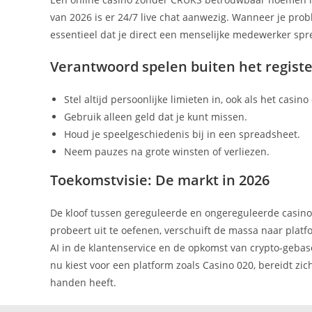
van 2026 is er 24/7 live chat aanwezig. Wanneer je prob
essentieel dat je direct een menselijke medewerker spre
Verantwoord spelen buiten het registe
Stel altijd persoonlijke limieten in, ook als het casino 
Gebruik alleen geld dat je kunt missen.
Houd je speelgeschiedenis bij in een spreadsheet.
Neem pauzes na grote winsten of verliezen.
Toekomstvisie: De markt in 2026
De kloof tussen gereguleerde en ongereguleerde casino’
probeert uit te oefenen, verschuift de massa naar platfo
AI in de klantenservice en de opkomst van crypto-gebas
nu kiest voor een platform zoals Casino 020, bereidt zi
handen heeft.