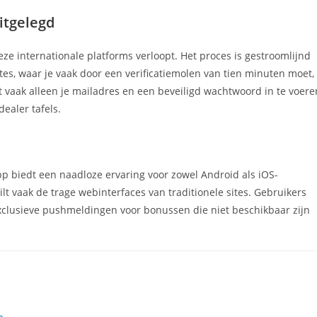
itgelegd
eze internationale platforms verloopt. Het proces is gestroomlijnd
sites, waar je vaak door een verificatiemolen van tien minuten moet,
t vaak alleen je mailadres en een beveiligd wachtwoord in te voere
dealer tafels.
pp biedt een naadloze ervaring voor zowel Android als iOS-
lt vaak de trage webinterfaces van traditionele sites. Gebruikers
exclusieve pushmeldingen voor bonussen die niet beschikbaar zijn