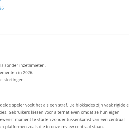
?
26
ls zonder inzetlimieten.
nementen in 2026.
 stortingen.
de speler voelt het als een straf. De blokkades zijn vaak rigide 
ties. Gebruikers kiezen voor alternatieven omdat ze hun eigen
k gewenst moment te storten zonder tussenkomst van een centraal
van platformen zoals die in onze review centraal staan.