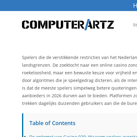
Zum
H
Inhalt
springen
S
Spelers die de verstikkende restricties van het Nederla
landsgrenzen. De zoektocht naar een online casino zo
roekeloosheid, maar een bewuste keuze voor vrijheid e
door algoritmes die je speelgedrag dicteren, als de inte
is dat de meeste spelers simpelweg betere quoteringen 
aanbieders in 2026 durven aan te bieden. Platformen z
trekken dagelijks duizenden gebruikers aan die de bur
Table of Contents
De opkomst van Casino 020: Waarom spelers overs