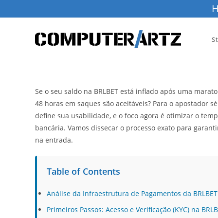
Zum
H
Inhalt
springen
S
Se o seu saldo na BRLBET está inflado após uma maraton
48 horas em saques são aceitáveis? Para o apostador sé
define sua usabilidade, e o foco agora é otimizar o tem
bancária. Vamos dissecar o processo exato para garant
na entrada.
Table of Contents
Análise da Infraestrutura de Pagamentos da BRLBET
Primeiros Passos: Acesso e Verificação (KYC) na BRL