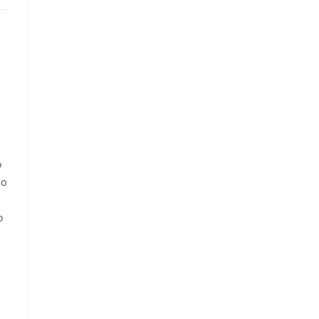
o
 o
o