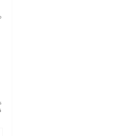
b
s
á