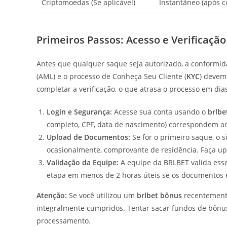
Criptomoedas (Se aplicável)
Instantâneo (após c
Primeiros Passos: Acesso e Verificaçã
Antes que qualquer saque seja autorizado, a conformi
(AML) e o processo de Conheça Seu Cliente (
KYC
) devem
completar a verificação, o que atrasa o processo em di
Login e Segurança:
Acesse sua conta usando o
brlbe
completo, CPF, data de nascimento) correspondem ao
Upload de Documentos:
Se for o primeiro saque, o 
ocasionalmente, comprovante de residência. Faça up
Validação da Equipe:
A equipe da BRLBET valida ess
etapa em menos de 2 horas úteis se os documentos e
Atenção:
Se você utilizou um
brlbet bônus
recentemente
integralmente cumpridos. Tentar sacar fundos de bônu
processamento.