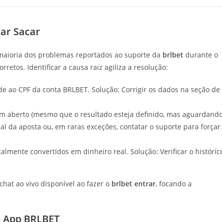
ar Sacar
maioria dos problemas reportados ao suporte da
brlbet
durante o
etos. Identificar a causa raiz agiliza a resolução:
e ao CPF da conta BRLBET. Solução: Corrigir os dados na seção de
em aberto (mesmo que o resultado esteja definido, mas aguardand
nal da aposta ou, em raras exceções, contatar o suporte para forçar
mente convertidos em dinheiro real. Solução: Verificar o históric
hat ao vivo disponível ao fazer o
brlbet entrar
, focando a
o App BRLBET