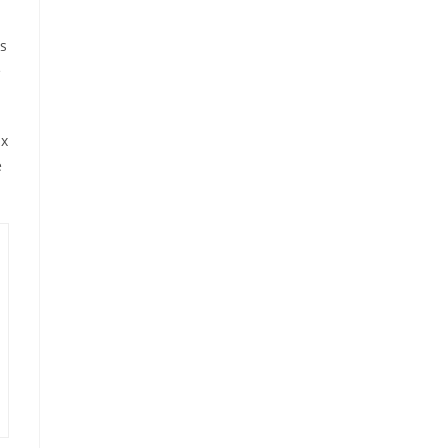
s
e
ux
e