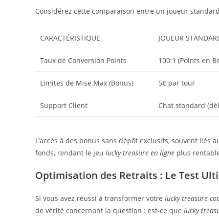
Considérez cette comparaison entre un joueur standard
CARACTÉRISTIQUE
JOUEUR STANDAR
Taux de Conversion Points
100:1 (Points en B
Limites de Mise Max (Bonus)
5€ par tour
Support Client
Chat standard (dél
L’accès à des bonus sans dépôt exclusifs, souvent liés 
fonds, rendant le jeu
lucky treasure en ligne
plus rentable
Optimisation des Retraits : Le Test Ult
Si vous avez réussi à transformer votre
lucky treasure c
de vérité concernant la question : est-ce que
lucky treas