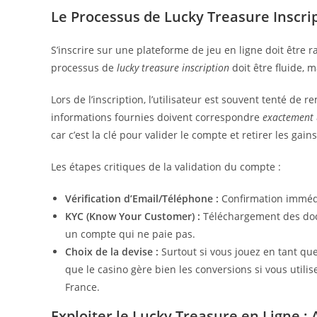
Le Processus de Lucky Treasure Inscrip
S’inscrire sur une plateforme de jeu en ligne doit être 
processus de
lucky treasure inscription
doit être fluide, m
Lors de l’inscription, l’utilisateur est souvent tenté de
informations fournies doivent correspondre
exactement
car c’est la clé pour valider le compte et retirer les ga
Les étapes critiques de la validation du compte :
Vérification d’Email/Téléphone :
Confirmation immédi
KYC (Know Your Customer) :
Téléchargement des docu
un compte qui ne paie pas.
Choix de la devise :
Surtout si vous jouez en tant qu
que le casino gère bien les conversions si vous utili
France.
Exploiter le Lucky Treasure en Ligne 