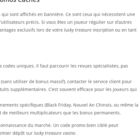
 qui sont affichés en bannière. Ce sont ceux qui nécessitent une
tilisateurs précis. Si vous êtes un joueur régulier sur d’autres
antages exclusifs lors de votre
lucky treasure inscription
ou en tant
s codes uniques. Il faut parcourir les revues spécialisées, pas
(sans utiliser de bonus massif), contacter le service client pour
its supplémentaires. C’est souvent efficace pour les joueurs qui
énements spécifiques (Black Friday, Nouvel An Chinois, ou même la
nt de meilleurs multiplicateurs que les bonus permanents.
la connaissance du marché. Un code promo bien ciblé peut
remier dépôt sur
lucky treasure casino
.