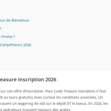
onus de Bienvenue
é
e Promo ?
 Compétiteurs 2026
easure Inscription 2026
 sur son offre d’inscription. Pour
Lucky Treasure inscription
, il faut
 ou tours gratuits), mais surtout les conditions associées. Un
couvre un wagering de x50 sur le dépôt ET le bonus. En 2026, les
les opérateurs trouvent toujours des angles