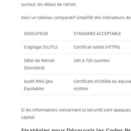
surtout, les délais de retrait.
Voici un tableau comparatif simplifié des indicateurs de 
INDICATEUR
STANDARD ACCEPTABLE
Cryptage SSL/TLS
Certificat valide (HTTPS)
Délai de Retrait
24h à 72h ouvrées
(Standard)
Audit RNG (Jeu
Certificats eCOGRA ou équiva
Équitable)
visibles
Si les informations concernant la sécurité sont opaque
capital.
Stratégies pour Découvrir les Codes 