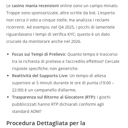
Le
casino mania recensioni
online sono un campo minato.
Troppe sono sponsorizzate, altre scritte da bot. L’esperto
non cerca il voto a cinque stelle, ma analizza i reclami
ricorrenti. Ad esempio, nel Q4 2025, i picchi di lamentele
riguardavano i tempi di verifica KYC; questo è un dato
cruciale da monitorare anche nel 2026.
Focus sui Tempi di Prelievo:
Quanto tempo è trascorso
tra la richiesta di prelievo e l’accredito effettivo? Cercate
risposte specifiche, non generiche.
Reattività del Supporto Live:
Un tempo di attesa
superiore ai 5 minuti durante le ore di punta (19:00 –
22:00) è un campanello d’allarme.
Trasparenza sul Ritorno al Giocatore (RTP):
I giochi
pubblicizzati hanno RTP dichiarati conformi agli
standard ADM?
Procedura Dettagliata per la