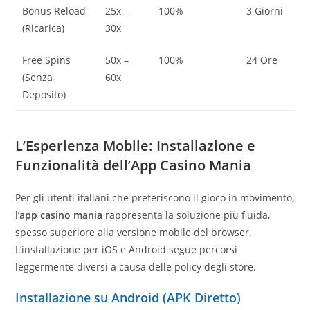
Bonus Reload
25x –
100%
3 Giorni
(Ricarica)
30x
Free Spins
50x –
100%
24 Ore
(Senza
60x
Deposito)
L’Esperienza Mobile: Installazione e
Funzionalità dell’App Casino Mania
Per gli utenti italiani che preferiscono il gioco in movimento,
l‘
app casino mania
rappresenta la soluzione più fluida,
spesso superiore alla versione mobile del browser.
L’installazione per iOS e Android segue percorsi
leggermente diversi a causa delle policy degli store.
Installazione su Android (APK Diretto)