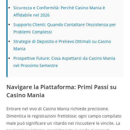
Sicurezza e Conformità: Perché Casino Mania è
Affidabile nel 2026
Supporto Clienti: Quando Contattare l’Assistenza per
Problemi Complessi
Strategie di Deposito e Prelievo Ottimali su Casino
Mania
Prospettive Future: Cosa Aspettarsi da Casino Mania
nel Prossimo Semestre
Navigare la Piattaforma: Primi Passi su
Casino Mania
Entrare nel vivo di Casino Mania richiede precisione.
Dimentica le registrazioni frettolose; ogni campo compilato
male può significare un ritardo nel riscuotere le vincite. La