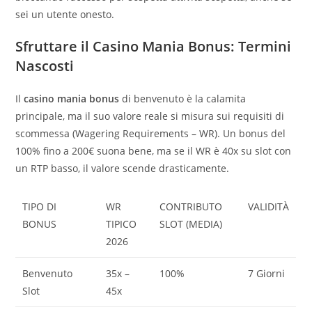
sei un utente onesto.
Sfruttare il Casino Mania Bonus: Termini
Nascosti
Il
casino mania bonus
di benvenuto è la calamita
principale, ma il suo valore reale si misura sui requisiti di
scommessa (Wagering Requirements – WR). Un bonus del
100% fino a 200€ suona bene, ma se il WR è 40x su slot con
un RTP basso, il valore scende drasticamente.
TIPO DI
WR
CONTRIBUTO
VALIDITÀ
BONUS
TIPICO
SLOT (MEDIA)
2026
Benvenuto
35x –
100%
7 Giorni
Slot
45x