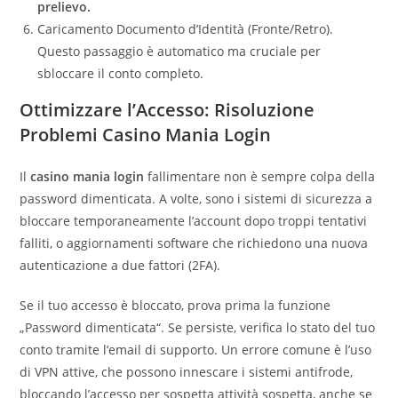
prelievo.
Caricamento Documento d’Identità (Fronte/Retro).
Questo passaggio è automatico ma cruciale per
sbloccare il conto completo.
Ottimizzare l’Accesso: Risoluzione
Problemi Casino Mania Login
Il
casino mania login
fallimentare non è sempre colpa della
password dimenticata. A volte, sono i sistemi di sicurezza a
bloccare temporaneamente l’account dopo troppi tentativi
falliti, o aggiornamenti software che richiedono una nuova
autenticazione a due fattori (2FA).
Se il tuo accesso è bloccato, prova prima la funzione
„Password dimenticata“. Se persiste, verifica lo stato del tuo
conto tramite l’email di supporto. Un errore comune è l’uso
di VPN attive, che possono innescare i sistemi antifrode,
bloccando l’accesso per sospetta attività sospetta, anche se