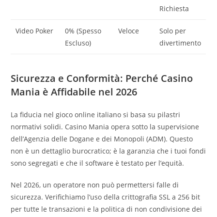
Richiesta
Video Poker
0% (Spesso
Veloce
Solo per
Escluso)
divertimento
Sicurezza e Conformità: Perché Casino
Mania è Affidabile nel 2026
La fiducia nel gioco online italiano si basa su pilastri
normativi solidi. Casino Mania opera sotto la supervisione
dell’Agenzia delle Dogane e dei Monopoli (ADM). Questo
non è un dettaglio burocratico; è la garanzia che i tuoi fondi
sono segregati e che il software è testato per l’equità.
Nel 2026, un operatore non può permettersi falle di
sicurezza. Verifichiamo l’uso della crittografia SSL a 256 bit
per tutte le transazioni e la politica di non condivisione dei