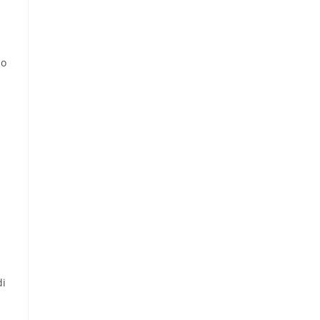
po
di