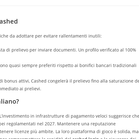
Cashed
che da adottare per evitare rallentamenti inutili:
ta di prelievo per inviare documenti. Un profilo verificato al 100%
 sono quasi sempre preferiti rispetto ai bonifici bancari tradizionali
 bonus attivi, Cashed congelerà il prelievo fino alla saturazione d
mmediato ai prelievi.
aliano?
 L’investimento in infrastrutture di pagamento veloci suggerisce ch
opei regolamentati nel 2027. Mantenere una reputazione
ttenere licenze più ambite. La loro piattaforma di gioco è solida, ma