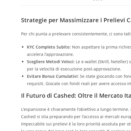
Strategie per Massimizzare i Prelievi 
Per chi punta a prelevare consistentemente, ci sono tatti
KYC Completo Subito:
Non aspettare la prima richies
accelera l’approvazione.
Scegliere Metodi Veloci:
Le e-wallet (Skrill, Neteller)
per la velocità di esecuzione post-approvazione.
Evitare Bonus Cumulativi:
Se state giocando con fondi
requisiti. Giocate con fondi reali per avere accesso i
Il Futuro di Cashed: Oltre il Mercato It
L’espansione è chiaramente l’obiettivo a lungo termine.
Cashed si stia preparando per l’accesso ai mercati eur
impeccabile sui prelievi è la loro priorità assoluta per o