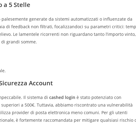
 a 5 Stelle
alesemente generate da sistemi automatizzati o influenzate da
ia di feedback non filtrati, focalizzandoci su parametri critici: tem
elievo. Le lamentele ricorrenti non riguardano tanto l’importo vinto,
vo di grandi somme.
le.
 Sicurezza Account
mpeccabile. Il sistema di
cashed login
è stato potenziato con
di superiori a 500€. Tuttavia, abbiamo riscontrato una vulnerabilità
ilizza provider di posta elettronica meno comuni. Per gli utenti
 opzionale, è fortemente raccomandata per mitigare qualsiasi rischio 