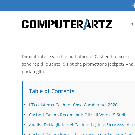
Zum
H
Inhalt
springen
S
Dimenticate le vecchie piattaforme: Cashed ha mosso ci
sono rapidi quanto le slot che promettono jackpot? Anali
portafoglio.
Table of Contents
L’Ecosistema Cashed: Cosa Cambia nel 2026
Cashed Casino Recensioni: Oltre il Voto a 5 Stelle
Analisi Dettagliata del Cashed Login e Sicurezza Acc
Cashed Casino Bonus: La Trappola dei Termini Nasc