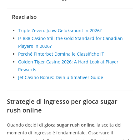
Read also
Triple Zeven: Jouw Geluksmunt in 2026?
Is 888 Casino Still the Gold Standard for Canadian
Players in 2026?
Perché Pinterbet Domina le Classifiche IT
Golden Tiger Casino 2026: A Hard Look at Player
Rewards
Jet Casino Bonus: Dein ultimativer Guide
Strategie di ingresso per gioca sugar
rush online
Quando decidi di
gioca sugar rush online
, la scelta del
momento di ingresso è fondamentale. Osservare il