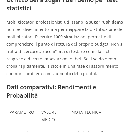
statistici
Molti giocatori professionisti utilizzano la
sugar rush demo
non per divertimento, ma per mappare la distribuzione dei
moltiplicatori. Eseguire 1000 simulazioni permette di
comprendere il punto di rottura del proprio budget. Non si
tratta di cercare „trucchi“, ma di testare come la slot
reagisce a diverse impostazioni di bet. Se il saldo demo
crolla rapidamente, la slot è in una fase di assorbimento
che non cambierà con l’aumento della puntata.
Dati comparativi: Rendimenti e
Probabilità
PARAMETRO
VALORE
NOTA TECNICA
MEDIO