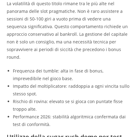
La volatilità di questo titolo rimane tra le più alte nel
panorama delle slot pragmatiche. Non è raro assistere a
sessioni di 50-100 giri a vuoto prima di vedere una
sequenza significativa. Questo comportamento richiede un
approccio conservativo al bankroll. La gestione del capitale
non è solo un consiglio, ma una necessità tecnica per
sopravvivere ai periodi di siccità che precedono i bonus
round.
Frequenza dei tumble: alta in fase di bonus,
imprevedibile nel gioco base.
Impatto del moltiplicatore: raddoppia a ogni vincita sullo
stesso spot.
Rischio di rovina: elevato se si gioca con puntate fisse
troppo alte.
Performance 2026: stabilità algoritmica confermata dai
test di conformità.
Utilizzo della sugar rush demo per test