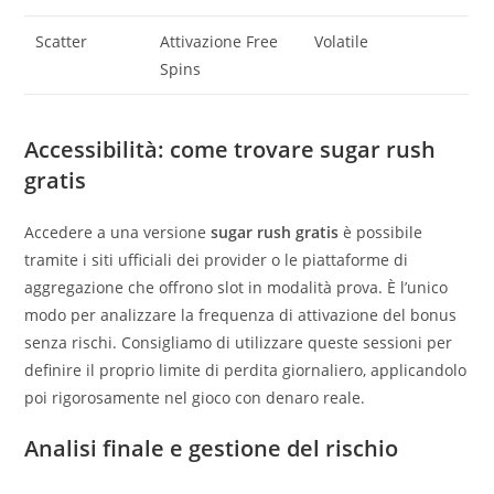
Scatter
Attivazione Free
Volatile
Spins
Accessibilità: come trovare sugar rush
gratis
Accedere a una versione
sugar rush gratis
è possibile
tramite i siti ufficiali dei provider o le piattaforme di
aggregazione che offrono slot in modalità prova. È l’unico
modo per analizzare la frequenza di attivazione del bonus
senza rischi. Consigliamo di utilizzare queste sessioni per
definire il proprio limite di perdita giornaliero, applicandolo
poi rigorosamente nel gioco con denaro reale.
Analisi finale e gestione del rischio