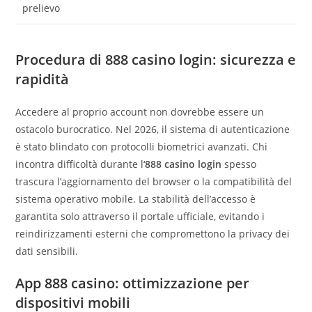
prelievo
Procedura di 888 casino login: sicurezza e
rapidità
Accedere al proprio account non dovrebbe essere un
ostacolo burocratico. Nel 2026, il sistema di autenticazione
è stato blindato con protocolli biometrici avanzati. Chi
incontra difficoltà durante l‘
888 casino login
spesso
trascura l’aggiornamento del browser o la compatibilità del
sistema operativo mobile. La stabilità dell’accesso è
garantita solo attraverso il portale ufficiale, evitando i
reindirizzamenti esterni che compromettono la privacy dei
dati sensibili.
App 888 casino: ottimizzazione per
dispositivi mobili