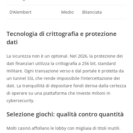
D’Alembert
Medio
Bilanciata
Tecnologia di crittografia e protezione
dati
La sicurezza non è un optional. Nel 2026, la protezione dei
dati finanziari utilizza la crittografia a 256 bit, standard
militare. Ogni transazione verso e dal portale è protetta da
un tunnel SSL che rende impossibile l’intercettazione dei
dati. La tranquillità di depositare fondi deriva dalla certezza
di operare su una piattaforma che investe milioni in
cybersecurity.
Selezione giochi: qualità contro quantità
Molti casinò affollano le lobby con migliaia di titoli inutili.