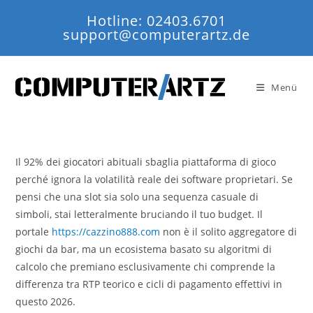
Zum
Hotline: 02403.6701
Inhalt
support@computerartz.de
springen
Menü
Il 92% dei giocatori abituali sbaglia piattaforma di gioco
perché ignora la volatilità reale dei software proprietari. Se
pensi che una slot sia solo una sequenza casuale di
simboli, stai letteralmente bruciando il tuo budget. Il
portale
https://cazzino888.com
non è il solito aggregatore di
giochi da bar, ma un ecosistema basato su algoritmi di
calcolo che premiano esclusivamente chi comprende la
differenza tra RTP teorico e cicli di pagamento effettivi in
questo 2026.