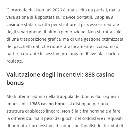
Giocare da desktop nel 2026 è una scelta da puristi, ma la
vera azione si è spostata sui device portatili. L‘
app 888
casino
è stata riscritta per sfruttare il processore neurale
degli smartphone di ultima generazione. Non si tratta solo
di una trasposizione grafica, ma di una gestione ottimizzata
dei pacchetti dati che riduce drasticamente il consumo di
batteria durante le sessioni prolungate di live blackjack o
roulette.
Valutazione degli incentivi: 888 casino
bonus
Molti utenti cadono nella trappola dei bonus dai requisiti
impossibili. L‘
888 casino bonus
si distingue per una
struttura di sblocco lineare. Non è la cifra nominale a fare
la differenza, ma il peso dei giochi nel soddisfare i requisiti
di puntata. I professionisti sanno che l’analisi dei termini di