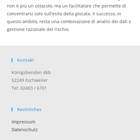
non è più un ostacolo, ma un facilitatore che permette di
concentrarsi solo sull’esito della giocata. Il successo, in
questo ambito, resta una combinazione di analisi dei dati e
gestione razionale del rischio.
Kontakt
Königsbenden 46b
52249 Eschweiler
Tel: 02403 / 6701
Rechtliches
Impressum
Datenschutz