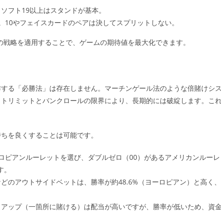
ソフト19以上はスタンドが基本。
。10やフェイスカードのペアは決してスプリットしない。
この戦略を適用することで、ゲームの期待値を最大化できます。
作する「必勝法」は存在しません。マーチンゲール法のような倍賭けシ
ットリミットとバンクロールの限界により、長期的には破綻します。こ
持ちを良くすることは可能です。
ロピアンルーレットを選び、ダブルゼロ（00）があるアメリカンルーレ
す。
どのアウトサイドベットは、勝率が約48.6%（ヨーロピアン）と高く、
アップ（一箇所に賭ける）は配当が高いですが、勝率が低いため、資