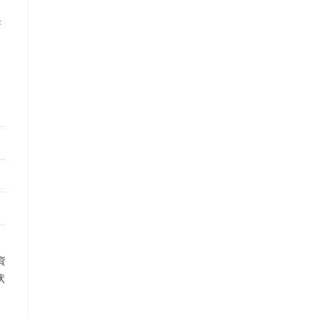
、
き
資
状