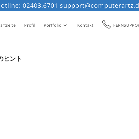
otline: 02403.6701 support@computerartz.
tartseite
Profil
Portfolio
Kontakt
FERNSUPPO
のヒント