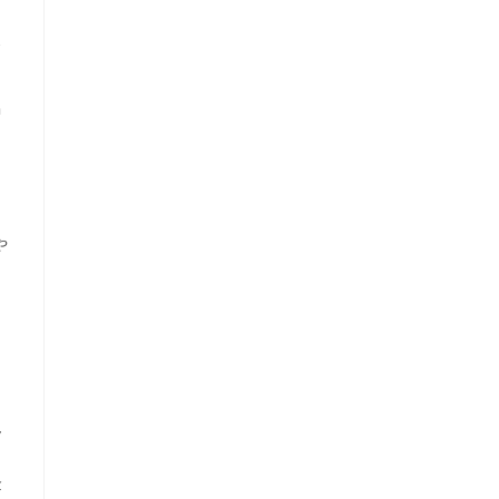
ス
中
や
ん
金