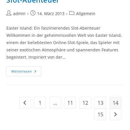
Beitrags-
Beitrag
Beitrags-
admin
14. März 2013
Allgemein
Autor:
veröffentlicht:
Kategorie:
Easter Island: Ein faszinierendes Slot-Abenteuer
Willkommen in der geheimnisvollen Welt von Easter Island,
einem der beliebtesten Online-Slot-Spiele, das Spieler mit
seiner exotischen Atmosphäre und spannenden Features
begeistert. Inspiriert von der…
Easter
Weiterlesen
Island:
Ein
Faszinierendes
Slot-
Abenteuer
1
…
11
12
13
14
Zur vorherigen Seite
15
Zur näc