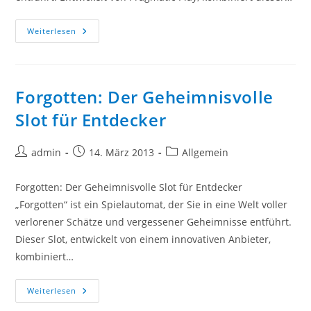
Twilight
Weiterlesen
Princess:
Ein
Märchenhafter
Slot
Mit
Magie
Forgotten: Der Geheimnisvolle
Slot für Entdecker
Beitrags-
Beitrag
Beitrags-
admin
14. März 2013
Allgemein
Autor:
veröffentlicht:
Kategorie:
Forgotten: Der Geheimnisvolle Slot für Entdecker
„Forgotten“ ist ein Spielautomat, der Sie in eine Welt voller
verlorener Schätze und vergessener Geheimnisse entführt.
Dieser Slot, entwickelt von einem innovativen Anbieter,
kombiniert…
Forgotten:
Weiterlesen
Der
Geheimnisvolle