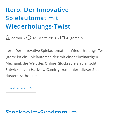
Glücksspiel-
Abenteuer
Itero: Der Innovative
Spielautomat mit
Wiederholungs-Twist
Beitrags-
Beitrag
Beitrags-
admin
14. März 2013
Allgemein
Autor:
veröffentlicht:
Kategorie:
Itero: Der Innovative Spielautomat mit Wiederholungs-Twist
„Itero“ ist ein Spielautomat, der mit einer einzigartigen
Mechanik die Welt des Online-Glücksspiels aufmischt.
Entwickelt von Hacksaw Gaming, kombiniert dieser Slot
düstere Ästhetik mit…
Itero:
Weiterlesen
Der
Innovative
Spielautomat
Mit
Wiederholungs-
Twist
Stockholm-Syndrom im