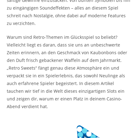
saftige Gewinne einzusacken. Von bunten Symbolen bis hin
zu eingängigen Soundeffekten – alles an diesem Spiel
schreit nach Nostalgie, ohne dabei auf moderne Features
zu verzichten.
Warum sind Retro-Themen im Glücksspiel so beliebt?
Vielleicht liegt es daran, dass sie uns an unbeschwerte
Zeiten erinnern, an den Geschmack von Kaubonbons oder
den Duft frisch gebackener Waffeln auf dem Jahrmarkt.
„Retro Sweets“ fängt genau diese Atmosphäre ein und
verpackt sie in ein Spielerlebnis, das sowohl Neulinge als
auch erfahrene Spieler begeistert. In diesem Artikel
tauchen wir tief in die Welt dieses einzigartigen Slots ein
und zeigen dir, warum er einen Platz in deinem Casino-
Abend verdient hat.