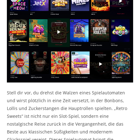
Stell dir vor, du drehst die Walzen eines Spielautomaten
und wirst plötzlich in eine Zeit versetzt, in der Bonbons,
Lollis und Zuckerstangen die Hauptrollen spielten. „Retro
Sweets“ ist nicht nur ein Slot-Spiel, sondern eine
nostalgische Reise zurück in die Vergangenheit, die das
Beste aus klassischen Süßigkeiten und modernem
Glücksspiel vereint. Dieser Spielautomat bringt die