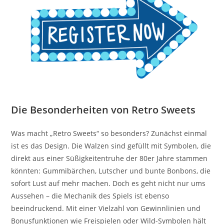
Die Besonderheiten von Retro Sweets
Was macht „Retro Sweets“ so besonders? Zunächst einmal
ist es das Design. Die Walzen sind gefüllt mit Symbolen, die
direkt aus einer Süßigkeitentruhe der 80er Jahre stammen
könnten: Gummibärchen, Lutscher und bunte Bonbons, die
sofort Lust auf mehr machen. Doch es geht nicht nur ums
Aussehen – die Mechanik des Spiels ist ebenso
beeindruckend. Mit einer Vielzahl von Gewinnlinien und
Bonusfunktionen wie Freispielen oder Wild-Symbolen hält