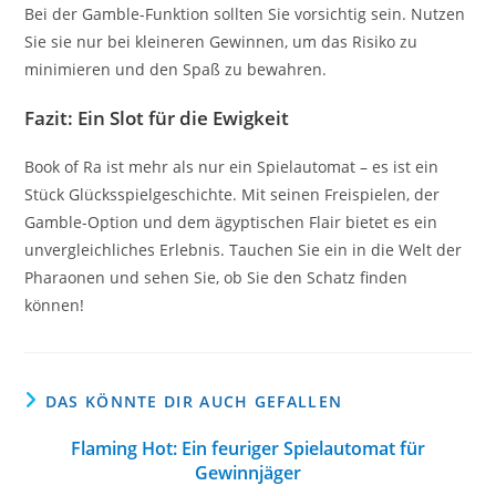
Bei der Gamble-Funktion sollten Sie vorsichtig sein. Nutzen
Sie sie nur bei kleineren Gewinnen, um das Risiko zu
minimieren und den Spaß zu bewahren.
Fazit: Ein Slot für die Ewigkeit
Book of Ra ist mehr als nur ein Spielautomat – es ist ein
Stück Glücksspielgeschichte. Mit seinen Freispielen, der
Gamble-Option und dem ägyptischen Flair bietet es ein
unvergleichliches Erlebnis. Tauchen Sie ein in die Welt der
Pharaonen und sehen Sie, ob Sie den Schatz finden
können!
DAS KÖNNTE DIR AUCH GEFALLEN
Flaming Hot: Ein feuriger Spielautomat für
Gewinnjäger